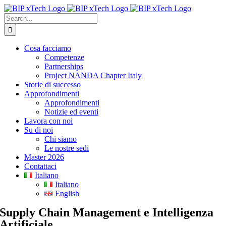
Skip
to
Search
content
for:
Cosa facciamo
Competenze
Partnerships
Project NANDA Chapter Italy
Storie di successo
Approfondimenti
Approfondimenti
Notizie ed eventi
Lavora con noi
Su di noi
Chi siamo
Le nostre sedi
Master 2026
Contattaci
Italiano
Italiano
English
Supply Chain Management e Intelligenza
Artificiale