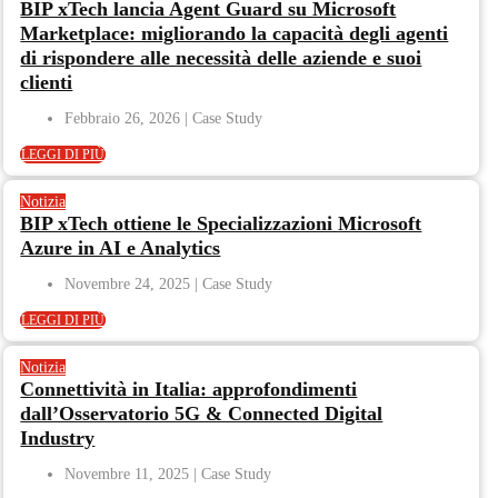
BIP xTech lancia Agent Guard su Microsoft
Marketplace: migliorando la capacità degli agenti
di rispondere alle necessità delle aziende e suoi
clienti
Febbraio 26, 2026
LEGGI DI PIÙ
Notizia
BIP xTech ottiene le Specializzazioni Microsoft
Azure in AI e Analytics
Novembre 24, 2025
LEGGI DI PIÙ
Notizia
Connettività in Italia: approfondimenti
dall’Osservatorio 5G & Connected Digital
Industry
Novembre 11, 2025