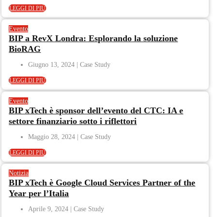
LEGGI DI PIÙ
Evento
BIP a RevX Londra: Esplorando la soluzione
BioRAG
Giugno 13, 2024
LEGGI DI PIÙ
Evento
BIP xTech è sponsor dell’evento del CTC: IA e
settore finanziario sotto i riflettori
Maggio 28, 2024
LEGGI DI PIÙ
Notizia
BIP xTech è Google Cloud Services Partner of the
Year per l’Italia
Aprile 9, 2024