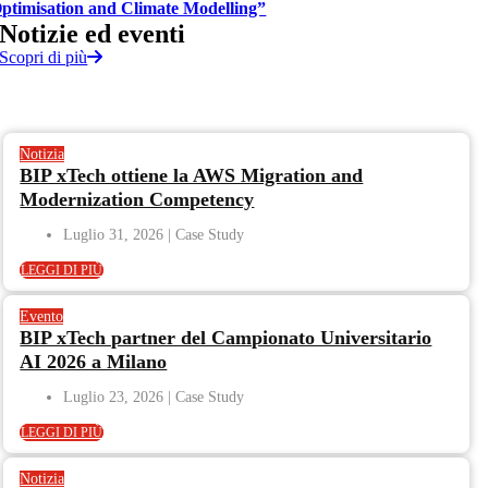
ptimisation and Climate Modelling”
Notizie
ed
eventi
Scopri di più
Notizia
BIP xTech ottiene la AWS Migration and
Modernization Competency
Luglio 31, 2026
LEGGI DI PIÙ
Evento
BIP xTech partner del Campionato Universitario
AI 2026 a Milano
Luglio 23, 2026
LEGGI DI PIÙ
Notizia