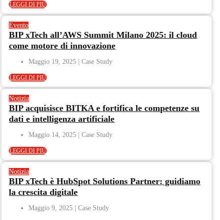
LEGGI DI PIÙ
Evento
BIP xTech all’AWS Summit Milano 2025: il cloud
come motore di innovazione
Maggio 19, 2025
LEGGI DI PIÙ
Notizia
BIP acquisisce BITKA e fortifica le competenze su
dati e intelligenza artificiale
Maggio 14, 2025
LEGGI DI PIÙ
Notizia
BIP xTech è HubSpot Solutions Partner: guidiamo
la crescita digitale
Maggio 9, 2025