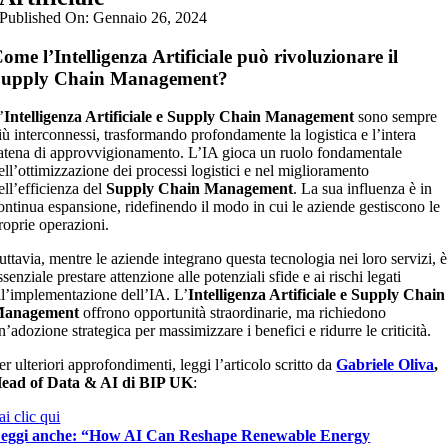
Published On: Gennaio 26, 2024
ome l’Intelligenza Artificiale può rivoluzionare il
Supply Chain Management?
’
Intelligenza Artificiale e Supply Chain Management
sono sempre
iù interconnessi, trasformando profondamente la logistica e l’intera
atena di approvvigionamento. L’IA gioca un ruolo fondamentale
ell’ottimizzazione dei processi logistici e nel miglioramento
ell’efficienza del
Supply Chain Management
. La sua influenza è in
ontinua espansione, ridefinendo il modo in cui le aziende gestiscono le
roprie operazioni.
uttavia, mentre le aziende integrano questa tecnologia nei loro servizi, è
ssenziale prestare attenzione alle potenziali sfide e ai rischi legati
ll’implementazione dell’IA. L’
Intelligenza Artificiale e Supply Chain
anagement
offrono opportunità straordinarie, ma richiedono
n’adozione strategica per massimizzare i benefici e ridurre le criticità.
er ulteriori approfondimenti, leggi l’articolo scritto da
Gabriele Oliva
,
ead of Data & AI di BIP UK
:
ai clic qui
eggi anche: “How AI Can Reshape Renewable Energy