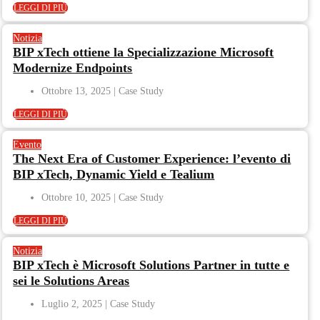
LEGGI DI PIÙ
Notizia
BIP xTech ottiene la Specializzazione Microsoft
Modernize Endpoints
Ottobre 13, 2025
LEGGI DI PIÙ
Evento
The Next Era of Customer Experience: l’evento di
BIP xTech, Dynamic Yield e Tealium
Ottobre 10, 2025
LEGGI DI PIÙ
Notizia
BIP xTech è Microsoft Solutions Partner in tutte e
sei le Solutions Areas
Luglio 2, 2025