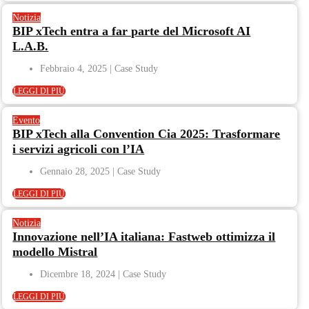
Notizia
BIP xTech entra a far parte del Microsoft AI
L.A.B.
Febbraio 4, 2025
LEGGI DI PIÙ
Evento
BIP xTech alla Convention Cia 2025: Trasformare
i servizi agricoli con l’IA
Gennaio 28, 2025
LEGGI DI PIÙ
Notizia
Innovazione nell’IA italiana: Fastweb ottimizza il
modello Mistral
Dicembre 18, 2024
LEGGI DI PIÙ