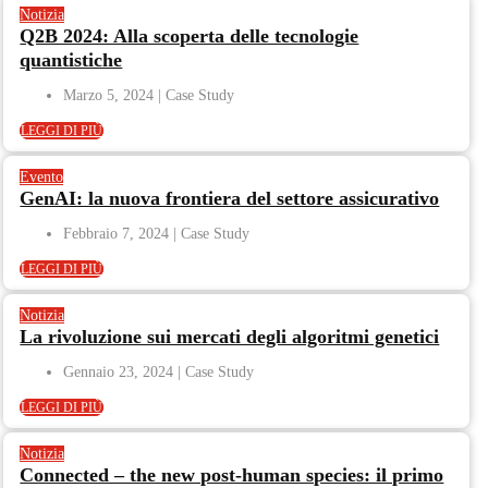
Notizia
Q2B 2024: Alla scoperta delle tecnologie
quantistiche
Marzo 5, 2024
LEGGI DI PIÙ
Evento
GenAI: la nuova frontiera del settore assicurativo
Febbraio 7, 2024
LEGGI DI PIÙ
Notizia
La rivoluzione sui mercati degli algoritmi genetici
Gennaio 23, 2024
LEGGI DI PIÙ
Notizia
Connected – the new post-human species: il primo