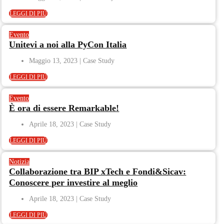
LEGGI DI PIÙ
Evento
Unitevi a noi alla PyCon Italia
Maggio 13, 2023
LEGGI DI PIÙ
Evento
È ora di essere Remarkable!
Aprile 18, 2023
LEGGI DI PIÙ
Notizia
Collaborazione tra BIP xTech e Fondi&Sicav:
Conoscere per investire al meglio
Aprile 18, 2023
LEGGI DI PIÙ