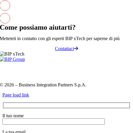
Come possiamo
aiutarti
?
Metteteti in contatto con gli esperti BIP xTech per saperne di più
Contattaci
Privacy Policy e Cookie Policy
Codice etico
Information
Security Policy
QHSE policy
© 2026 – Business Integration Partners S.p.A.
Page load link
Il tuo nome
La tua email