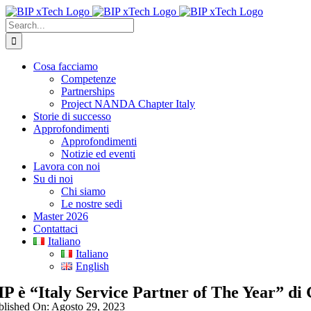
Skip
to
Search
content
for:
Cosa facciamo
Competenze
Partnerships
Project NANDA Chapter Italy
Storie di successo
Approfondimenti
Approfondimenti
Notizie ed eventi
Lavora con noi
Su di noi
Chi siamo
Le nostre sedi
Master 2026
Contattaci
Italiano
Italiano
English
IP è “Italy Service Partner of The Year” di
blished On: Agosto 29, 2023