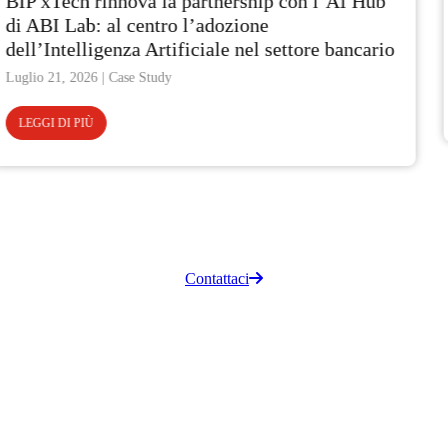
AI Hub
BIP xTech ottiene la specializzazione M
Adoption and Change Management
bancario
Giugno 29, 2026
LEGGI DI PIÙ
Contattaci
olicy
QHSE policy