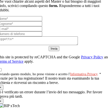
Se vuoi chiarire alcuni aspetti del Master o hai bisogno di maggiori
info, scrivici compilando questo
form.
Risponderemo a tutti i tuoi
dubbi.
Invia
his site is protected by reCAPTCHA and the Google
Privacy Policy
an
erms of Service
apply.
nviando questo modulo, ho preso visione e accetto l'
Informativa Privacy
. *
razie per la tua registrazione! Il nostro team sta esaminando la tua
ichiesta e riceverai un riscontro a breve.
×
i è verificato un errore durante l’invio del tuo messaggio. Per favore
iprova più tardi.
×