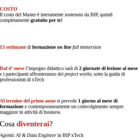
COSTO
Il costo del Master è interamente
sostenuto da BIP, quindi
completamente
gratuito per te!
13 settimane
di
formazione
on line
full immersion
Dal 4° mese
l’impegno didattico sarà di
2 giornate di lezione al mese
e i partecipanti affronteranno dei
project works
, sotto la guida di
professionisti di xTech
Al termine del primo anno
si prevede
1 giorno al mese di
formazione
e contemporaneamente un coinvolgimento sempre
maggiore in attività di business
Cosa
diventerai
?
Agentic AI & Data Engineer
in BIP xTech