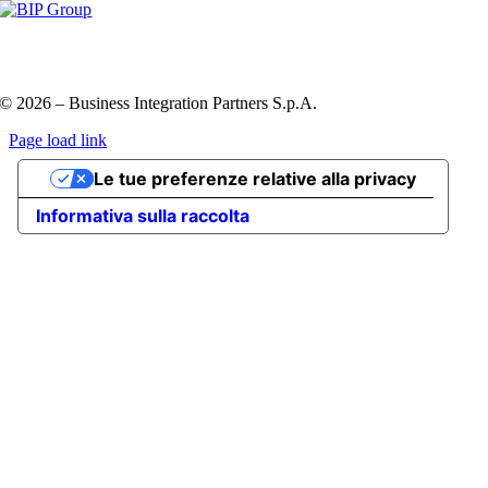
Privacy Policy e Cookie Policy
Codice etico
Information
Security Policy
QHSE policy
© 2026 – Business Integration Partners S.p.A.
Page load link
Go
Le tue preferenze relative alla privacy
to
Top
Informativa sulla raccolta