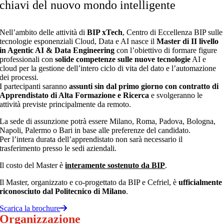
chiavi del nuovo mondo intelligente
Nell’ambito delle attività di
BIP xTech
, Centro di Eccellenza BIP sulle
tecnologie esponenziali Cloud, Data e AI nasce il
Master di II livello
in Agentic AI & Data Engineering
con l’obiettivo di formare figure
professionali con
solide competenze sulle nuove tecnologie
AI e
cloud per la gestione dell’intero ciclo di vita del dato e l’automazione
dei processi.
I partecipanti saranno
assunti sin dal primo giorno con contratto di
Apprendistato di Alta Formazione e Ricerca
e svolgeranno le
attività previste principalmente da remoto.
La sede di assunzione potrà essere Milano, Roma, Padova, Bologna,
Napoli, Palermo o Bari in base alle preferenze del candidato.
Per l’intera durata dell’apprendistato non sarà necessario il
trasferimento presso le sedi aziendali.
Il costo del Master è
interamente sostenuto da BIP
.
Il Master, organizzato e co-progettato da BIP e Cefriel, è
ufficialmente
riconosciuto dal Politecnico di Milano
.
Scarica la brochure
Organizzazione
del Master