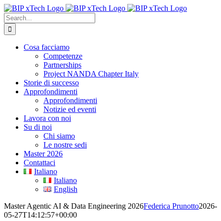
Skip
to
Search
content
for:
Cosa facciamo
Competenze
Partnerships
Project NANDA Chapter Italy
Storie di successo
Approfondimenti
Approfondimenti
Notizie ed eventi
Lavora con noi
Su di noi
Chi siamo
Le nostre sedi
Master 2026
Contattaci
Italiano
Italiano
English
Master Agentic AI & Data Engineering 2026
Federica Prunotto
2026-
05-27T14:12:57+00:00