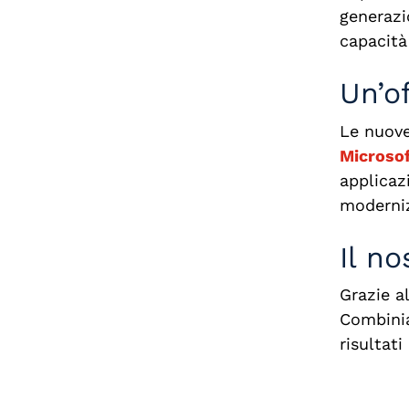
generazi
capacità 
Un’o
Le nuove
Microsof
applicaz
moderniz
Il n
Grazie a
Combinia
risultati