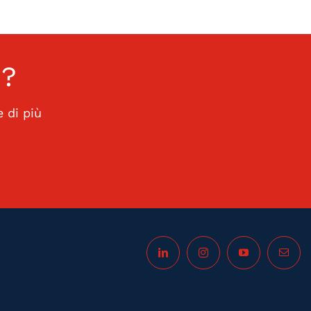
i
?
 di più