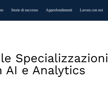
mo
Storie di successo
Approfondimenti
Lavora con noi
le Specializzazion
 AI e Analytics