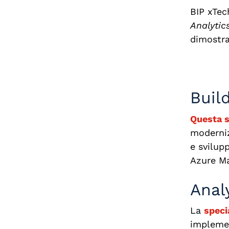
BIP xTec
Analytic
dimostra
Buil
Questa s
moderniz
e svilup
Azure Ma
Anal
La
speci
implemen