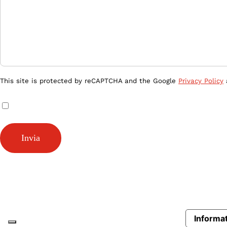
This site is protected by reCAPTCHA and the Google
Privacy Policy
Inviando questo modulo, accetto la
Privacy Policy
get in touch
Close
Informat