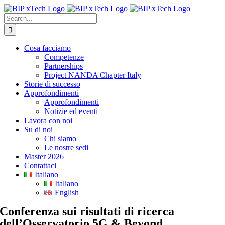
Skip
to
Search
content
for:
Cosa facciamo
Competenze
Partnerships
Project NANDA Chapter Italy
Storie di successo
Approfondimenti
Approfondimenti
Notizie ed eventi
Lavora con noi
Su di noi
Chi siamo
Le nostre sedi
Master 2026
Contattaci
Italiano
Italiano
English
Conferenza sui risultati di ricerca
dell’Osservatorio 5G & Beyond