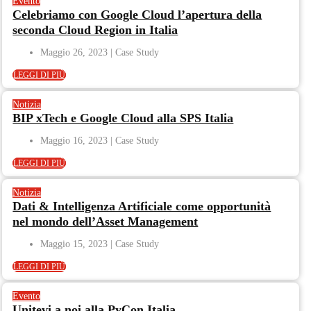
Evento
Celebriamo con Google Cloud l’apertura della
seconda Cloud Region in Italia
Maggio 26, 2023
LEGGI DI PIÙ
Notizia
BIP xTech e Google Cloud alla SPS Italia
Maggio 16, 2023
LEGGI DI PIÙ
Notizia
Dati & Intelligenza Artificiale come opportunità
nel mondo dell’Asset Management​
Maggio 15, 2023
LEGGI DI PIÙ
Evento
Unitevi a noi alla PyCon Italia