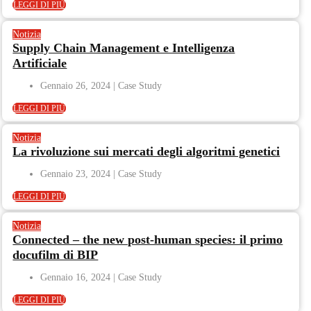
LEGGI DI PIÙ
Notizia
Supply Chain Management e Intelligenza
Artificiale
Gennaio 26, 2024
LEGGI DI PIÙ
Notizia
La rivoluzione sui mercati degli algoritmi genetici
Gennaio 23, 2024
LEGGI DI PIÙ
Notizia
Connected – the new post-human species: il primo
docufilm di BIP
Gennaio 16, 2024
LEGGI DI PIÙ