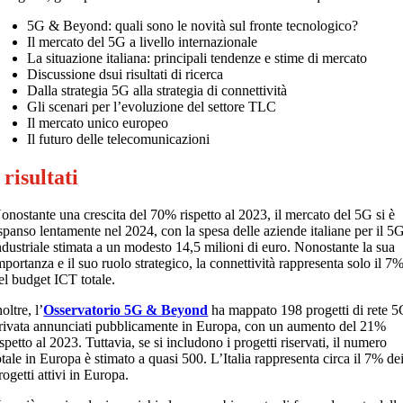
5G & Beyond: quali sono le novità sul fronte tecnologico?
Il mercato del 5G a livello internazionale
La situazione italiana: principali tendenze e stime di mercato
Discussione dsui risultati di ricerca
Dalla strategia 5G alla strategia di connettività
Gli scenari per l’evoluzione del settore TLC
Il mercato unico europeo
Il futuro delle telecomunicazioni
 risultati
onostante una crescita del 70% rispetto al 2023, il mercato del 5G si è
spanso lentamente nel 2024, con la spesa delle aziende italiane per il 5
ndustriale stimata a un modesto 14,5 milioni di euro. Nonostante la sua
mportanza e il suo ruolo strategico, la connettività rappresenta solo il 7
el budget ICT totale.
noltre, l’
Osservatorio 5G & Beyond
ha mappato 198 progetti di rete 
rivata annunciati pubblicamente in Europa, con un aumento del 21%
ispetto al 2023. Tuttavia, se si includono i progetti riservati, il numero
otale in Europa è stimato a quasi 500. L’Italia rappresenta circa il 7% de
rogetti attivi in Europa.