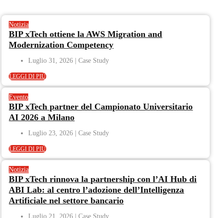
Notizia
BIP xTech ottiene la AWS Migration and
Modernization Competency
Luglio 31, 2026
LEGGI DI PIÙ
Evento
BIP xTech partner del Campionato Universitario
AI 2026 a Milano
Luglio 23, 2026
LEGGI DI PIÙ
Notizia
BIP xTech rinnova la partnership con l’AI Hub di
ABI Lab: al centro l’adozione dell’Intelligenza
Artificiale nel settore bancario
Luglio 21, 2026