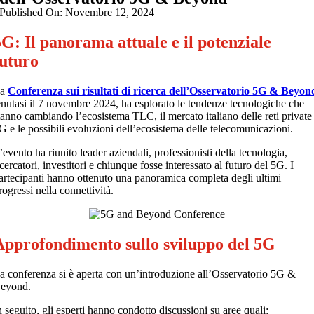
Published On: Novembre 12, 2024
5G: Il panorama attuale e il potenziale
futuro
La
Conferenza sui risultati di ricerca dell’Osservatorio 5G & Beyon
enutasi il 7 novembre 2024, ha esplorato le tendenze tecnologiche che
tanno cambiando l’ecosistema TLC, il mercato italiano delle reti private
G e le possibili evoluzioni dell’ecosistema delle telecomunicazioni.
’evento ha riunito leader aziendali, professionisti della tecnologia,
icercatori, investitori e chiunque fosse interessato al futuro del 5G. I
artecipanti hanno ottenuto una panoramica completa degli ultimi
rogressi nella connettività.
Approfondimento sullo sviluppo del 5G
a conferenza si è aperta con un’introduzione all’Osservatorio 5G &
eyond.
n seguito, gli esperti hanno condotto discussioni su aree quali: