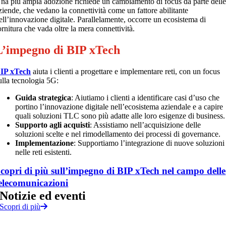
na più ampia adozione richiede un cambiamento di focus da parte dell
ziende, che vedano la connettività come un fattore abilitante
ell’innovazione digitale. Parallelamente, occorre un ecosistema di
ornitura che vada oltre la mera connettività.
L’impegno di BIP xTech
IP xTech
aiuta i clienti a progettare e implementare reti, con un focus
ulla tecnologia 5G:
Guida strategica
: Aiutiamo i clienti a identificare casi d’uso che
portino l’innovazione digitale nell’ecosistema aziendale e a capire
quali soluzioni TLC sono più adatte alle loro esigenze di business.
Supporto agli acquisti
: Assistiamo nell’acquisizione delle
soluzioni scelte e nel rimodellamento dei processi di governance.
Implementazione
: Supportiamo l’integrazione di nuove soluzioni
nelle reti esistenti.
copri di più sull’impegno di BIP xTech nel campo delle
elecomunicazioni
Notizie
ed
eventi
Scopri di più