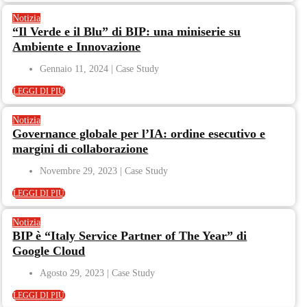
Notizia
“Il Verde e il Blu” di BIP: una miniserie su
Ambiente e Innovazione
Gennaio 11, 2024
LEGGI DI PIÙ
Notizia
Governance globale per l’IA: ordine esecutivo e
margini di collaborazione
Novembre 29, 2023
LEGGI DI PIÙ
Notizia
BIP è “Italy Service Partner of The Year” di
Google Cloud
Agosto 29, 2023
LEGGI DI PIÙ