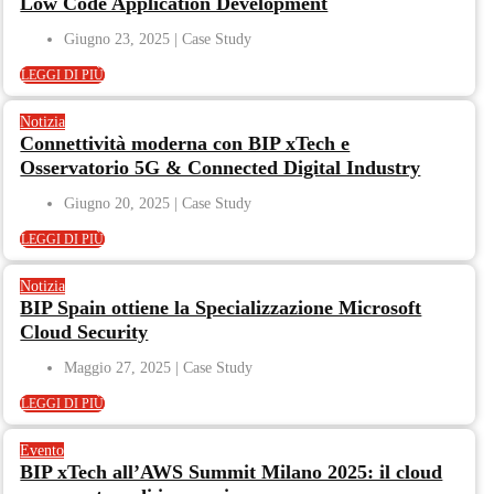
Low Code Application Development
Giugno 23, 2025
LEGGI DI PIÙ
Notizia
Connettività moderna con BIP xTech e
Osservatorio 5G & Connected Digital Industry
Giugno 20, 2025
LEGGI DI PIÙ
Notizia
BIP Spain ottiene la Specializzazione Microsoft
Cloud Security
Maggio 27, 2025
LEGGI DI PIÙ
Evento
BIP xTech all’AWS Summit Milano 2025: il cloud