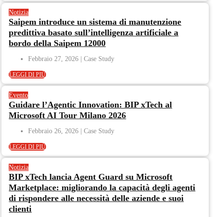
Notizia
Saipem introduce un sistema di manutenzione
predittiva basato sull’intelligenza artificiale a
bordo della Saipem 12000
Febbraio 27, 2026
LEGGI DI PIÙ
Evento
Guidare l’Agentic Innovation: BIP xTech al
Microsoft AI Tour Milano 2026
Febbraio 26, 2026
LEGGI DI PIÙ
Notizia
BIP xTech lancia Agent Guard su Microsoft
Marketplace: migliorando la capacità degli agenti
di rispondere alle necessità delle aziende e suoi
clienti