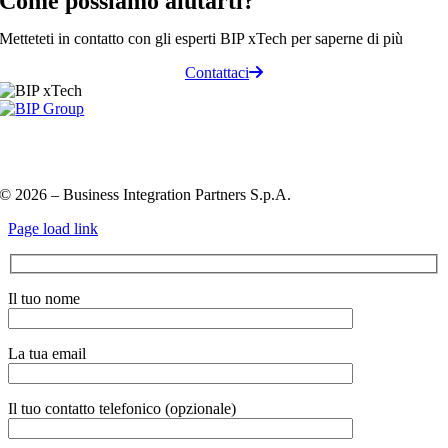
Come possiamo
aiutarti
?
Metteteti in contatto con gli esperti BIP xTech per saperne di più
Contattaci
Privacy Policy e Cookie Policy
Codice etico
Information
Security Policy
QHSE policy
© 2026 – Business Integration Partners S.p.A.
Page load link
Il tuo nome
La tua email
Il tuo contatto telefonico (opzionale)