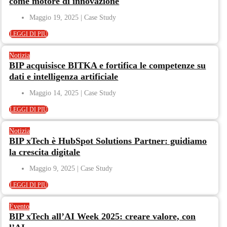
come motore di innovazione
Maggio 19, 2025
LEGGI DI PIÙ
Notizia
BIP acquisisce BITKA e fortifica le competenze su
dati e intelligenza artificiale
Maggio 14, 2025
LEGGI DI PIÙ
Notizia
BIP xTech è HubSpot Solutions Partner: guidiamo
la crescita digitale
Maggio 9, 2025
LEGGI DI PIÙ
Evento
BIP xTech all’AI Week 2025: creare valore, con