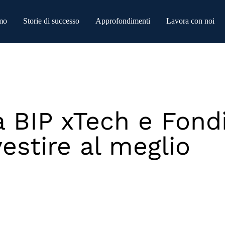
mo
Storie di successo
Approfondimenti
Lavora con noi
a BIP xTech e Fond
estire al meglio