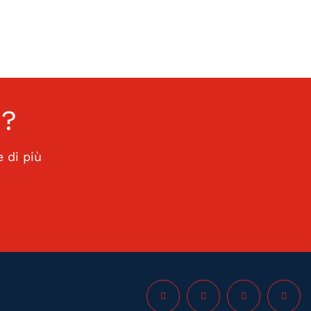
i
?
 di più