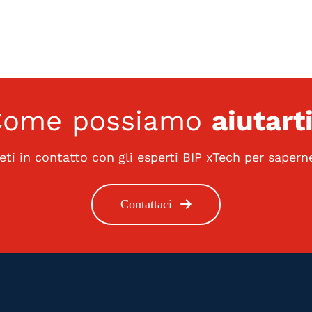
Come possiamo
aiutart
eti in contatto con gli esperti BIP xTech per saperne
Contattaci