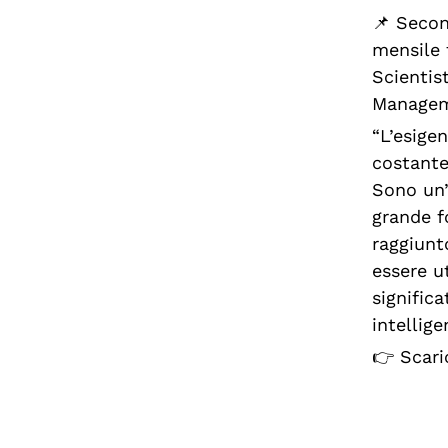
📌 Secon
mensile 
Scientist
Managem
“L’esige
costante 
Sono un’
grande f
raggiunt
essere u
significa
intellige
👉 Scari