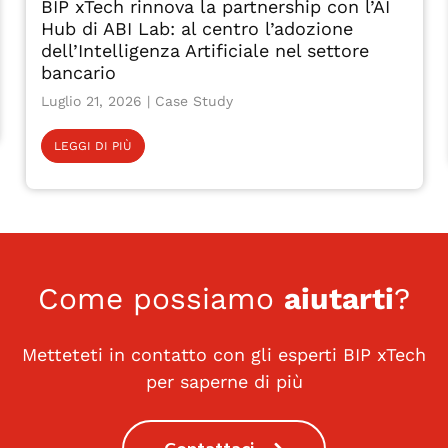
BIP xTech rinnova la partnership con l’AI
Hub di ABI Lab: al centro l’adozione
dell’Intelligenza Artificiale nel settore
bancario
Luglio 21, 2026
LEGGI DI PIÙ
Come possiamo
aiutarti
?
Metteteti in contatto con gli esperti BIP xTech
per saperne di più