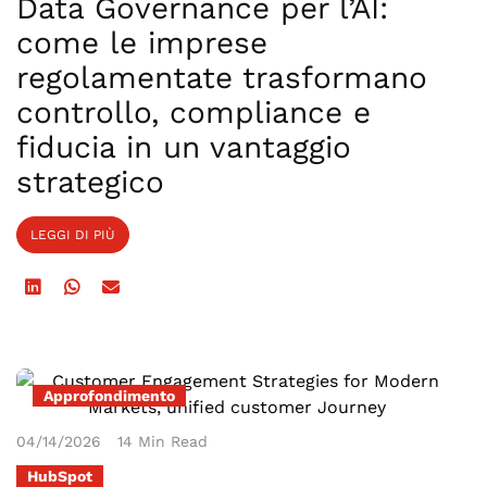
Data Governance per l’AI:
come le imprese
regolamentate trasformano
controllo, compliance e
fiducia in un vantaggio
strategico
LEGGI DI PIÙ
Approfondimento
04/14/2026
14 Min Read
HubSpot