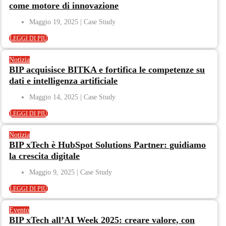
come motore di innovazione
Maggio 19, 2025
LEGGI DI PIÙ
Notizia
BIP acquisisce BITKA e fortifica le competenze su
dati e intelligenza artificiale
Maggio 14, 2025
LEGGI DI PIÙ
Notizia
BIP xTech è HubSpot Solutions Partner: guidiamo
la crescita digitale
Maggio 9, 2025
LEGGI DI PIÙ
Evento
BIP xTech all’AI Week 2025: creare valore, con