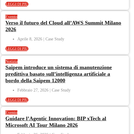
LEGGI DI PIÙ
Evento
Verso il futuro del Cloud all’AWS Summit Milano
2026
Aprile 8, 2026
LEGGI DI PIÙ
Notizia
Saipem introduce un sistema di manutenzione
predittiva basato sull’intelligenza artificiale a
bordo della Saipem 12000
Febbraio 27, 2026
LEGGI DI PIÙ
Evento
Guidare l’Agentic Innovation: BIP xTech al
Microsoft AI Tour Milano 2026