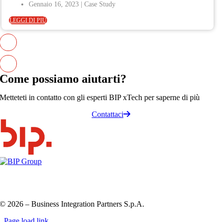
Gennaio 16, 2023
LEGGI DI PIÙ
Come possiamo
aiutarti
?
Metteteti in contatto con gli esperti BIP xTech per saperne di più
Contattaci
Privacy Policy e Cookie Policy
Codice etico
Information
Security Policy
QHSE policy
© 2026 – Business Integration Partners S.p.A.
Page load link