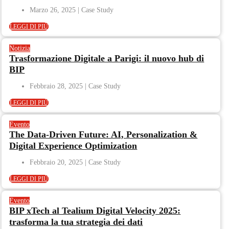
Marzo 26, 2025
LEGGI DI PIÙ
Notizia
Trasformazione Digitale a Parigi: il nuovo hub di
BIP
Febbraio 28, 2025
LEGGI DI PIÙ
Evento
The Data-Driven Future: AI, Personalization &
Digital Experience Optimization
Febbraio 20, 2025
LEGGI DI PIÙ
Evento
BIP xTech al Tealium Digital Velocity 2025:
trasforma la tua strategia dei dati