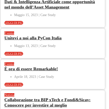
Dati & Intelligenza Artificiale come opportunità
nel mondo dell’Asset Management​
Maggio 15, 2023
LEGGI DI PIÙ
Evento
Unitevi a noi alla PyCon Italia
Maggio 13, 2023
LEGGI DI PIÙ
Evento
È ora di essere Remarkable!
Aprile 18, 2023
LEGGI DI PIÙ
Notizia
Collaborazione tra BIP xTech e Fondi&Sicav:
Conoscere per investire al meglio