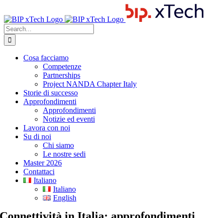
Skip
to
content
Search
for:
Cosa facciamo
Competenze
Partnerships
Project NANDA Chapter Italy
Storie di successo
Approfondimenti
Approfondimenti
Notizie ed eventi
Lavora con noi
Su di noi
Chi siamo
Le nostre sedi
Master 2026
Contattaci
Italiano
Italiano
English
Connettività in Italia: approfondimenti