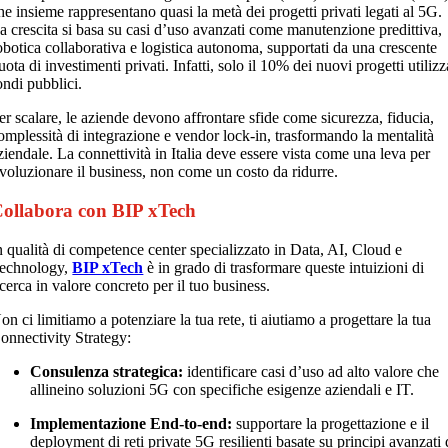
he insieme rappresentano quasi la metà dei progetti privati legati al 5G.
a crescita si basa su casi d’uso avanzati come manutenzione predittiva,
obotica collaborativa e logistica autonoma, supportati da una crescente
uota di investimenti privati. Infatti, solo il 10% dei nuovi progetti utilizz
ondi pubblici.
er scalare, le aziende devono affrontare sfide come sicurezza, fiducia,
omplessità di integrazione e vendor lock-in, trasformando la mentalità
ziendale. La connettività in Italia deve essere vista come una leva per
ivoluzionare il business, non come un costo da ridurre.
ollabora con BIP xTech
n qualità di competence center specializzato in Data, AI, Cloud e
echnology,
BIP xTech
è in grado di trasformare queste intuizioni di
icerca in valore concreto per il tuo business.
on ci limitiamo a potenziare la tua rete, ti aiutiamo a progettare la tua
onnectivity Strategy:
Consulenza strategica:
identificare casi d’uso ad alto valore che
allineino soluzioni 5G con specifiche esigenze aziendali e IT.
Implementazione End-to-end:
supportare la progettazione e il
deployment di reti private 5G resilienti basate su principi avanzati 