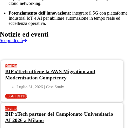
cloud networking.
Potenziamento dell’innovazione:
integrare il 5G con piattaforme
Industrial IoT e AI per abilitare automazione in tempo reale ed
eccellenza operativa.
Notizie
ed
eventi
Scopri di più
Notizia
BIP xTech ottiene la AWS Migration and
Modernization Competency
Luglio 31, 2026
LEGGI DI PIÙ
Evento
BIP xTech partner del Campionato Universitario
AI 2026 a Milano