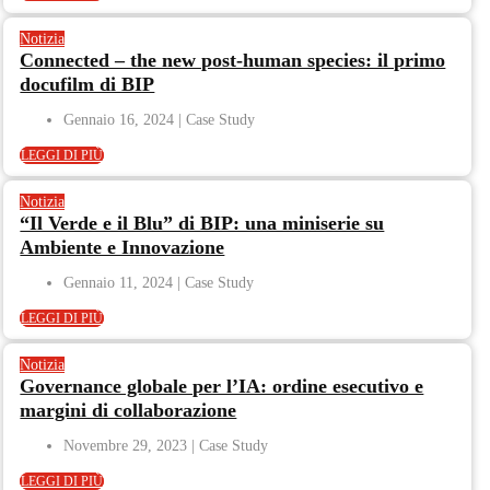
Notizia
Connected – the new post-human species: il primo
docufilm di BIP
Gennaio 16, 2024
LEGGI DI PIÙ
Notizia
“Il Verde e il Blu” di BIP: una miniserie su
Ambiente e Innovazione
Gennaio 11, 2024
LEGGI DI PIÙ
Notizia
Governance globale per l’IA: ordine esecutivo e
margini di collaborazione
Novembre 29, 2023
LEGGI DI PIÙ