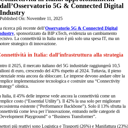
dall’Osservatorio 5G & Connected Digital
Industry
Published On: Novembre 11, 2025
a ricerca più recente dell’
Osservatorio 5G & Connected Digital
ndustry
, sponsorizzato da BIP xTech, evidenzia un cambiamento
ecisivo. La connettività in Italia non è più solo una spesa IT, ma un
otore strategico di innovazione.
onnettività in Italia: dall’infrastruttura alla strategia
ntro il 2025, il mercato italiano del 5G industriale raggiungerà 10,5
ilioni di euro, crescendo del 43% rispetto al 2024. Tuttavia, il pieno
otenziale resta ancora da sbloccare. Le imprese devono andare oltre la
emplice implementazione tecnologica e costruire una “Connectivity
trategy” olistica.
n Italia, il 45% delle imprese vede ancora la connettività come un
emplice costo (“Essential Utility”). Il 42% la usa solo per migliorare
’ecosistema esistente (“Performance Backbone”). Solo il 13% sfrutta la
onnettività come leva per l’innovazione, entrando nelle categorie di
Development Playground” o “Business Transformer”.
 settori più reattivi sono Logistica e Trasporti (26%) e Manifattura (23%)