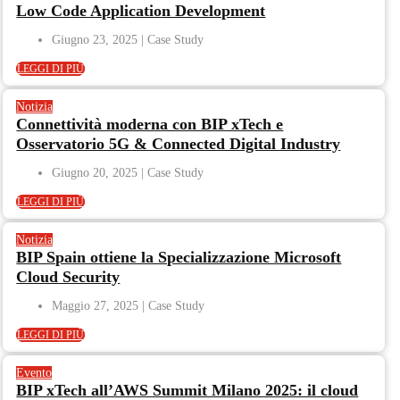
Low Code Application Development
Giugno 23, 2025
LEGGI DI PIÙ
Notizia
Connettività moderna con BIP xTech e
Osservatorio 5G & Connected Digital Industry
Giugno 20, 2025
LEGGI DI PIÙ
Notizia
BIP Spain ottiene la Specializzazione Microsoft
Cloud Security
Maggio 27, 2025
LEGGI DI PIÙ
Evento
BIP xTech all’AWS Summit Milano 2025: il cloud