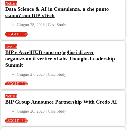
Notizia
Data Science & AI in Consulenza, a che punto
siamo? con BIP xTech
Giugno 28, 2023
LEGGI DI PIÙ
Evento
BIP e AccelHUB sono orgogliosi di aver
organizzato il vertice xLabs Thought-Leadership
Summit
Giugno 27, 2023
LEGGI DI PIÙ
Notizia
BIP Group Announce Partnership With Credo AI
Giugno 26, 2023
LEGGI DI PIÙ