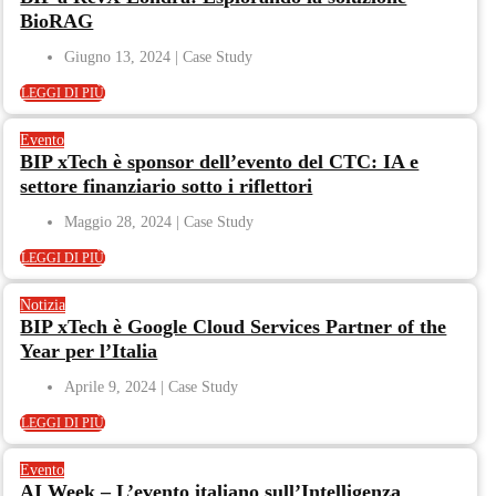
BioRAG
Giugno 13, 2024
LEGGI DI PIÙ
Evento
BIP xTech è sponsor dell’evento del CTC: IA e
settore finanziario sotto i riflettori
Maggio 28, 2024
LEGGI DI PIÙ
Notizia
BIP xTech è Google Cloud Services Partner of the
Year per l’Italia
Aprile 9, 2024
LEGGI DI PIÙ
Evento
AI Week – L’evento italiano sull’Intelligenza