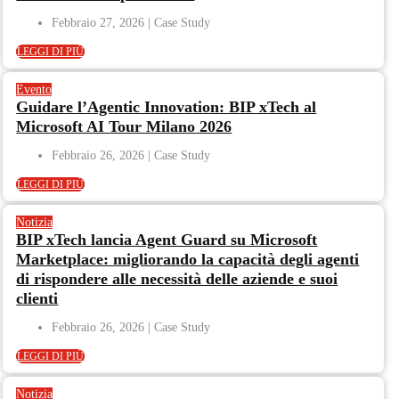
Febbraio 27, 2026
LEGGI DI PIÙ
Evento
Guidare l’Agentic Innovation: BIP xTech al
Microsoft AI Tour Milano 2026
Febbraio 26, 2026
LEGGI DI PIÙ
Notizia
BIP xTech lancia Agent Guard su Microsoft
Marketplace: migliorando la capacità degli agenti
di rispondere alle necessità delle aziende e suoi
clienti
Febbraio 26, 2026
LEGGI DI PIÙ
Notizia