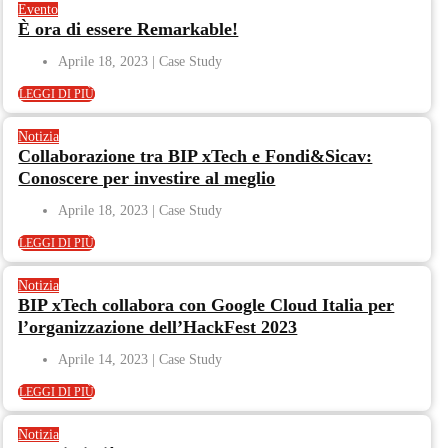
Evento
È ora di essere Remarkable!
Aprile 18, 2023
LEGGI DI PIÙ
Notizia
Collaborazione tra BIP xTech e Fondi&Sicav:
Conoscere per investire al meglio
Aprile 18, 2023
LEGGI DI PIÙ
Notizia
BIP xTech collabora con Google Cloud Italia per
l’organizzazione dell’HackFest 2023
Aprile 14, 2023
LEGGI DI PIÙ
Notizia