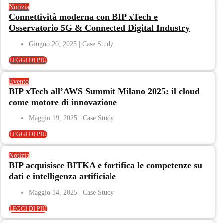
Notizia
Connettività moderna con BIP xTech e
Osservatorio 5G & Connected Digital Industry
Giugno 20, 2025
LEGGI DI PIÙ
Evento
BIP xTech all’AWS Summit Milano 2025: il cloud
come motore di innovazione
Maggio 19, 2025
LEGGI DI PIÙ
Notizia
BIP acquisisce BITKA e fortifica le competenze su
dati e intelligenza artificiale
Maggio 14, 2025
LEGGI DI PIÙ