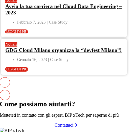
Notizia
Avvia la tua carriera nel Cloud Data Engineering –
2023
Febbraio 7, 2023
LEGGI DI PIÙ
Notizia
GDG Cloud Milano organizza la “devfest Milano”!
Gennaio 16, 2023
LEGGI DI PIÙ
Come possiamo
aiutarti
?
Metteteti in contatto con gli esperti BIP xTech per saperne di più
Contattaci