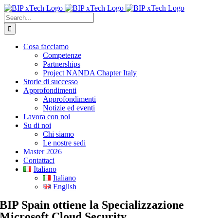
Skip
to
Search
content
for:
Cosa facciamo
Competenze
Partnerships
Project NANDA Chapter Italy
Storie di successo
Approfondimenti
Approfondimenti
Notizie ed eventi
Lavora con noi
Su di noi
Chi siamo
Le nostre sedi
Master 2026
Contattaci
Italiano
Italiano
English
BIP Spain ottiene la Specializzazione
Microsoft Cloud Security