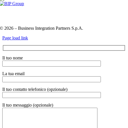
Privacy Policy e Cookie Policy
Codice etico
Information
Security Policy
QHSE policy
© 2026 – Business Integration Partners S.p.A.
Page load link
Il tuo nome
La tua email
Il tuo contatto telefonico (opzionale)
Il tuo messaggio (opzionale)