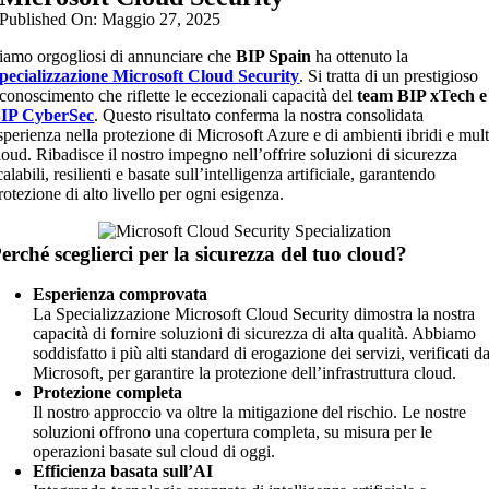
Published On: Maggio 27, 2025
iamo orgogliosi di annunciare che
BIP Spain
ha ottenuto la
pecializzazione Microsoft Cloud Security
. Si tratta di un prestigioso
iconoscimento che riflette le eccezionali capacità del
team BIP xTech e
IP CyberSec
. Questo risultato conferma la nostra consolidata
sperienza nella protezione di Microsoft Azure e di ambienti ibridi e mult
loud. Ribadisce il nostro impegno nell’offrire soluzioni di sicurezza
calabili, resilienti e basate sull’intelligenza artificiale, garantendo
rotezione di alto livello per ogni esigenza.
erché sceglierci per la sicurezza del tuo cloud?
Esperienza comprovata
La Specializzazione Microsoft Cloud Security dimostra la nostra
capacità di fornire soluzioni di sicurezza di alta qualità. Abbiamo
soddisfatto i più alti standard di erogazione dei servizi, verificati d
Microsoft, per garantire la protezione dell’infrastruttura cloud.
Protezione completa
Il nostro approccio va oltre la mitigazione del rischio. Le nostre
soluzioni offrono una copertura completa, su misura per le
operazioni basate sul cloud di oggi.
Efficienza basata sull’AI