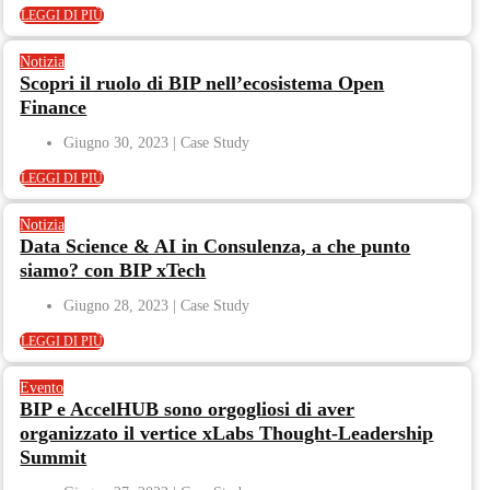
LEGGI DI PIÙ
Notizia
Scopri il ruolo di BIP nell’ecosistema Open
Finance
Giugno 30, 2023
LEGGI DI PIÙ
Notizia
Data Science & AI in Consulenza, a che punto
siamo? con BIP xTech
Giugno 28, 2023
LEGGI DI PIÙ
Evento
BIP e AccelHUB sono orgogliosi di aver
organizzato il vertice xLabs Thought-Leadership
Summit