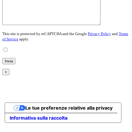
This site is protected by reCAPTCHA and the Google
Privacy Policy
and
Terms
of Service
apply.
Inviando questo modulo, accetto la
Privacy Policy
×
Go
Le tue preferenze relative alla privacy
to
Top
Informativa sulla raccolta