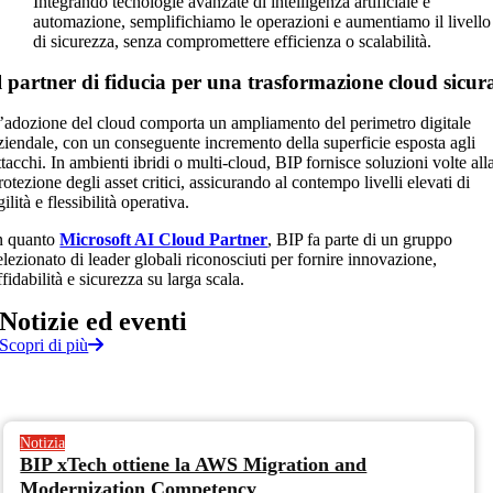
Integrando tecnologie avanzate di intelligenza artificiale e
automazione, semplifichiamo le operazioni e aumentiamo il livello
di sicurezza, senza compromettere efficienza o scalabilità.
l partner di fiducia per una trasformazione cloud sicur
’adozione del cloud comporta un ampliamento del perimetro digitale
ziendale, con un conseguente incremento della superficie esposta agli
ttacchi. In ambienti ibridi o multi-cloud, BIP fornisce soluzioni volte all
rotezione degli asset critici, assicurando al contempo livelli elevati di
gilità e flessibilità operativa.
n quanto
Microsoft AI Cloud Partner
, BIP fa parte di un gruppo
elezionato di leader globali riconosciuti per fornire innovazione,
ffidabilità e sicurezza su larga scala.
Notizie
ed
eventi
Scopri di più
Notizia
BIP xTech ottiene la AWS Migration and
Modernization Competency