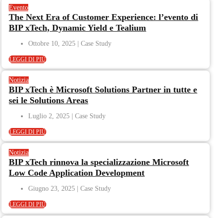
Evento
The Next Era of Customer Experience: l’evento di
BIP xTech, Dynamic Yield e Tealium
Ottobre 10, 2025
LEGGI DI PIÙ
Notizia
BIP xTech è Microsoft Solutions Partner in tutte e
sei le Solutions Areas
Luglio 2, 2025
LEGGI DI PIÙ
Notizia
BIP xTech rinnova la specializzazione Microsoft
Low Code Application Development
Giugno 23, 2025
LEGGI DI PIÙ