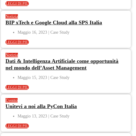
LEGGI DI PIÙ
Notizia
BIP xTech e Google Cloud alla SPS Italia
Maggio 16, 2023
LEGGI DI PIÙ
Notizia
Dati & Intelligenza Artificiale come opportunità
nel mondo dell’Asset Management​
Maggio 15, 2023
LEGGI DI PIÙ
Evento
Unitevi a noi alla PyCon Italia
Maggio 13, 2023
LEGGI DI PIÙ