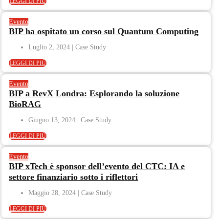
LEGGI DI PIÙ
Evento
BIP ha ospitato un corso sul Quantum Computing
Luglio 2, 2024
LEGGI DI PIÙ
Evento
BIP a RevX Londra: Esplorando la soluzione
BioRAG
Giugno 13, 2024
LEGGI DI PIÙ
Evento
BIP xTech è sponsor dell’evento del CTC: IA e
settore finanziario sotto i riflettori
Maggio 28, 2024
LEGGI DI PIÙ