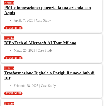
Notizia
PMI e innovazione: potenzia la tua azienda con
Aquis
Aprile 7, 2025
LEGGI DI PIÙ
Evento
BIP xTech al Microsoft AI Tour Milano
Marzo 26, 2025
LEGGI DI PIÙ
Notizia
Trasformazione Digitale a Parigi: il nuovo hub di
BIP
Febbraio 28, 2025
LEGGI DI PIÙ
Evento