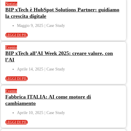
Notizia
BIP xTech è HubSpot Solutions Partner: guidiamo
la crescita digitale
Maggio 9, 2025
LEGGI DI PIÙ
Evento
BIP xTech all’AI Week 2025: creare valore, con
l’AI
Aprile 14, 2025
LEGGI DI PIÙ
Evento
Fabbrica ITALIA: AI come motore di
cambiamento
Aprile 10, 2025
LEGGI DI PIÙ