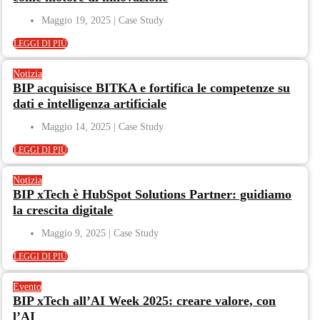
Maggio 19, 2025
LEGGI DI PIÙ
Notizia
BIP acquisisce BITKA e fortifica le competenze su
dati e intelligenza artificiale
Maggio 14, 2025
LEGGI DI PIÙ
Notizia
BIP xTech è HubSpot Solutions Partner: guidiamo
la crescita digitale
Maggio 9, 2025
LEGGI DI PIÙ
Evento
BIP xTech all’AI Week 2025: creare valore, con
l’AI