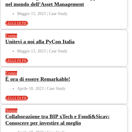
nel mondo dell’Asset Management​
Maggio 15, 2023
LEGGI DI PIÙ
Evento
Unitevi a noi alla PyCon Italia
Maggio 13, 2023
LEGGI DI PIÙ
Evento
È ora di essere Remarkable!
Aprile 18, 2023
LEGGI DI PIÙ
Notizia
Collaborazione tra BIP xTech e Fondi&Sicav:
Conoscere per investire al meglio