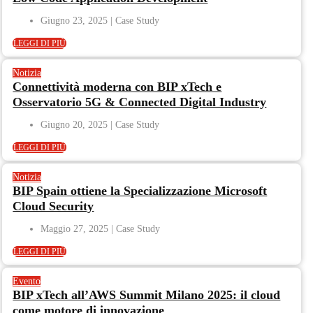
Giugno 23, 2025
LEGGI DI PIÙ
Notizia
Connettività moderna con BIP xTech e
Osservatorio 5G & Connected Digital Industry
Giugno 20, 2025
LEGGI DI PIÙ
Notizia
BIP Spain ottiene la Specializzazione Microsoft
Cloud Security
Maggio 27, 2025
LEGGI DI PIÙ
Evento
BIP xTech all’AWS Summit Milano 2025: il cloud
come motore di innovazione