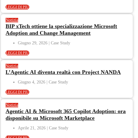
LEGGI DI PIÙ
Notizia
BIP xTech ottiene la specializzazione Microsoft
Adoption and Change Management
Giugno 29, 2026
LEGGI DI PIÙ
Notizia
L’Agentic AI diventa realtà con Project NANDA
Giugno 4, 2026
LEGGI DI PIÙ
Notizia
Agentic AI & Microsoft 365 Copilot Adoption: ora
disponibile su Microsoft Marketplace
Aprile 21, 2026