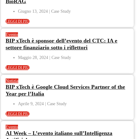
BioRAG
Giugno 13, 2024
LEGGI DI PIÙ
Evento
BIP xTech è sponsor dell’evento del CTC: IA e
settore finanziario sotto i riflettori
Maggio 28, 2024
LEGGI DI PIÙ
Notizia
BIP xTech è Google Cloud Services Partner of the
Year per l’Italia
Aprile 9, 2024
LEGGI DI PIÙ
Evento
AI Week – L’evento italiano sull’Intelligenza