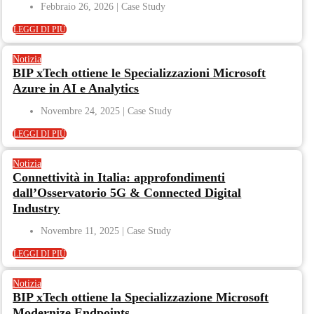
Febbraio 26, 2026
LEGGI DI PIÙ
Notizia
BIP xTech ottiene le Specializzazioni Microsoft
Azure in AI e Analytics
Novembre 24, 2025
LEGGI DI PIÙ
Notizia
Connettività in Italia: approfondimenti
dall’Osservatorio 5G & Connected Digital
Industry
Novembre 11, 2025
LEGGI DI PIÙ
Notizia
BIP xTech ottiene la Specializzazione Microsoft
Modernize Endpoints