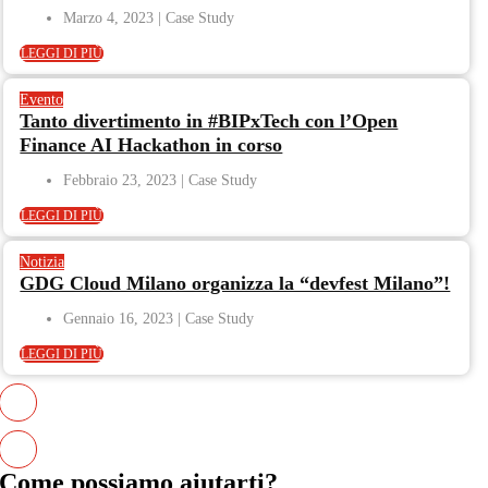
Marzo 4, 2023
LEGGI DI PIÙ
Evento
Tanto divertimento in #BIPxTech con l’Open
Finance AI Hackathon in corso
Febbraio 23, 2023
LEGGI DI PIÙ
Notizia
GDG Cloud Milano organizza la “devfest Milano”!
Gennaio 16, 2023
LEGGI DI PIÙ
Come possiamo
aiutarti
?