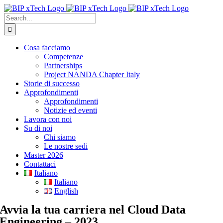
Skip
to
Search
content
for:
Cosa facciamo
Competenze
Partnerships
Project NANDA Chapter Italy
Storie di successo
Approfondimenti
Approfondimenti
Notizie ed eventi
Lavora con noi
Su di noi
Chi siamo
Le nostre sedi
Master 2026
Contattaci
Italiano
Italiano
English
Avvia la tua carriera nel Cloud Data
Engineering – 2023