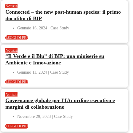
Notizia
Connected – the new post-human species: il primo
docufilm di BIP
Gennaio 16, 2024
LEGGI DI PIÙ
Notizia
“Il Verde e il Blu” di BIP: una miniserie su
Ambiente e Innovazione
Gennaio 11, 2024
LEGGI DI PIÙ
Notizia
Governance globale per l’IA: ordine esecutivo e
margini di collaborazione
Novembre 29, 2023
LEGGI DI PIÙ