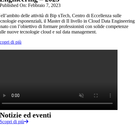
Published On: Febbraio 7, 2023
ell’ambito delle attività di Bip xTech, Centro di Eccellenza sulle
ecnologie esponenziali, il Master di II livello in Cloud Data Engineering
 nato con l’obiettivo di formare professionisti con solide competenze
ulle nuove tecnologie cloud e sul data management.
copri di più
Notizie
ed
eventi
Scopri di più