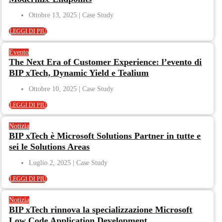
Ottobre 13, 2025
LEGGI DI PIÙ
Evento
The Next Era of Customer Experience: l’evento di
BIP xTech, Dynamic Yield e Tealium
Ottobre 10, 2025
LEGGI DI PIÙ
Notizia
BIP xTech è Microsoft Solutions Partner in tutte e
sei le Solutions Areas
Luglio 2, 2025
LEGGI DI PIÙ
Notizia
BIP xTech rinnova la specializzazione Microsoft
Low Code Application Development