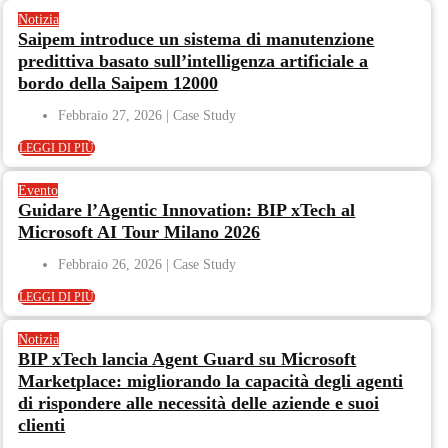
Notizia
Saipem introduce un sistema di manutenzione
predittiva basato sull’intelligenza artificiale a
bordo della Saipem 12000
Febbraio 27, 2026
LEGGI DI PIÙ
Evento
Guidare l’Agentic Innovation: BIP xTech al
Microsoft AI Tour Milano 2026
Febbraio 26, 2026
LEGGI DI PIÙ
Notizia
BIP xTech lancia Agent Guard su Microsoft
Marketplace: migliorando la capacità degli agenti
di rispondere alle necessità delle aziende e suoi
clienti