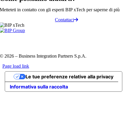
Metteteti in contatto con gli esperti BIP xTech per saperne di più
Contattaci
Privacy Policy e Cookie Policy
Codice etico
Information
Security Policy
QHSE policy
© 2026 – Business Integration Partners S.p.A.
Page load link
Go
Le tue preferenze relative alla privacy
to
Top
Informativa sulla raccolta