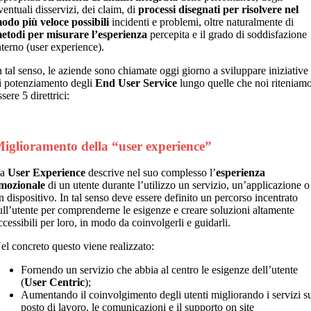
ventuali disservizi, dei claim, di
processi disegnati per risolvere nel
odo più veloce possibili
incidenti e problemi, oltre naturalmente di
etodi per misurare l’esperienza
percepita e il grado di soddisfazione
nterno (user experience).
n tal senso, le aziende sono chiamate oggi giorno a sviluppare iniziative
i potenziamento degli
End User Service
lungo quelle che noi riteniam
ssere 5 direttrici:
iglioramento della “user experience”
La
User Experience
descrive nel suo complesso l’
esperienza
mozionale
di un utente durante l’utilizzo un servizio, un’applicazione o
n dispositivo. In tal senso deve essere definito un percorso incentrato
ull’utente per comprenderne le esigenze e creare soluzioni altamente
ccessibili per loro, in modo da coinvolgerli e guidarli.
el concreto questo viene realizzato:
Fornendo un servizio che abbia al centro le esigenze dell’utente
(
User Centric
);
Aumentando il coinvolgimento degli utenti migliorando i servizi s
posto di lavoro, le comunicazioni e il supporto on site