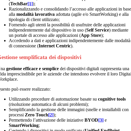
(
TechBar
[1]
);
Razionalizzando e consolidando l’accesso alle applicazioni in bas
alla
modalità lavorativa
adottata (agile e/o SmartWorking) e alla
tipologia di client utilizzato;
Fornendo agli utenti la possibilità di usufruire delle applicazioni
indipendentemente dal dispositivo in uso (
Self Service
) mediante
un portale di accesso alle applicazioni (
App Store
);
Accedendo a dati e applicazioni indipendentemente dalle modalità
di connessione (
Internet Centric
).
estione semplificata dei dispositivi
Una
gestione efficace e semplice
dei dispositivi digitali rappresenta una
fida imprescindibile per le aziende che intendono evolvere il loro Digita
orkplace.
uesto può essere realizzato:
Utilizzando procedure di automazione basate su
cognitive tools
(risoluzione automatica di alcuni problemi);
Semplificando la gestione delle immagini (snelle e installabili con
processi
Zero Touch
[2]
);
Permettendo l’attivazione delle iniziative
BYOD
[3]
e
SmartWorking
;
Gestendo i dispositivi in modo unificato (
Unified EndPoint