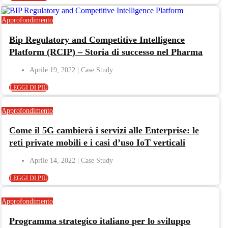
Approfondimento
Bip Regulatory and Competitive Intelligence
Platform (RCIP) – Storia di successo nel Pharma
Aprile 19, 2022
LEGGI DI PIÙ
Approfondimento
Come il 5G cambierà i servizi alle Enterprise: le
reti private mobili e i casi d’uso IoT verticali
Aprile 14, 2022
LEGGI DI PIÙ
Approfondimento
Programma strategico italiano per lo sviluppo