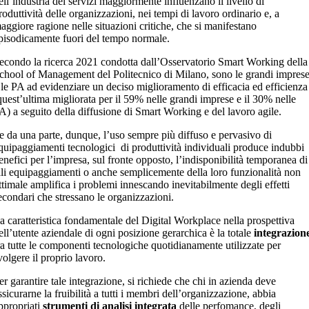
ell’industria dei servizi maggiormente influenzano il livello di
roduttività delle organizzazioni, nei tempi di lavoro ordinario e, a
aggiore ragione nelle situazioni critiche, che si manifestano
pisodicamente fuori del tempo normale.
econdo la ricerca 2021 condotta dall’Osservatorio Smart Working della
chool of Management del Politecnico di Milano, sono le grandi impres
 le PA ad evidenziare un deciso miglioramento di efficacia ed efficienza
quest’ultima migliorata per il 59% nelle grandi imprese e il 30% nelle
A) a seguito della diffusione di Smart Working e del lavoro agile.
e da una parte, dunque, l’uso sempre più diffuso e pervasivo di
quipaggiamenti tecnologici di produttività individuali produce indubbi
enefici per l’impresa, sul fronte opposto, l’indisponibilità temporanea di
ali equipaggiamenti o anche semplicemente della loro funzionalità non
ttimale amplifica i problemi innescando inevitabilmente degli effetti
econdari che stressano le organizzazioni.
a caratteristica fondamentale del Digital Workplace nella prospettiva
ell’utente aziendale di ogni posizione gerarchica è la totale
integrazion
ra tutte le componenti tecnologiche quotidianamente utilizzate per
volgere il proprio lavoro.
er garantire tale integrazione, si richiede che chi in azienda deve
ssicurarne la fruibilità a tutti i membri dell’organizzazione, abbia
ppropriati
strumenti di analisi integrata
delle perfomance, degli