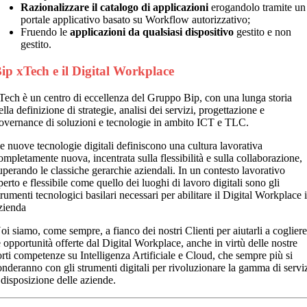
Razionalizzare il catalogo di applicazioni
erogandolo tramite un
portale applicativo basato su Workflow autorizzativo;
Fruendo le
applicazioni da qualsiasi dispositivo
gestito e non
gestito.
ip xTech e il Digital Workplace
Tech è un centro di eccellenza del Gruppo Bip, con una lunga storia
ella definizione di strategie, analisi dei servizi, progettazione e
overnance di soluzioni e tecnologie in ambito ICT e TLC.
e nuove tecnologie digitali definiscono una cultura lavorativa
ompletamente nuova, incentrata sulla flessibilità e sulla collaborazione,
uperando le classiche gerarchie aziendali. In un contesto lavorativo
perto e flessibile come quello dei luoghi di lavoro digitali sono gli
trumenti tecnologici basilari necessari per abilitare il Digital Workplace 
zienda
oi siamo, come sempre, a fianco dei nostri Clienti per aiutarli a coglier
e opportunità offerte dal Digital Workplace, anche in virtù delle nostre
orti competenze su Intelligenza Artificiale e Cloud, che sempre più si
onderanno con gli strumenti digitali per rivoluzionare la gamma di servi
 disposizione delle aziende.