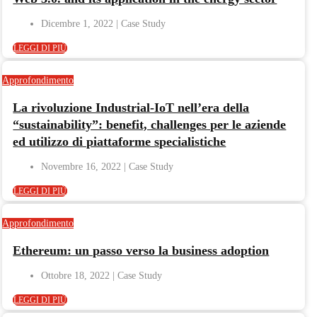
Dicembre 1, 2022
LEGGI DI PIÙ
Approfondimento
La rivoluzione Industrial-IoT nell’era della
“sustainability”: benefit, challenges per le aziende
ed utilizzo di piattaforme specialistiche
Novembre 16, 2022
LEGGI DI PIÙ
Approfondimento
Ethereum: un passo verso la business adoption
Ottobre 18, 2022
LEGGI DI PIÙ