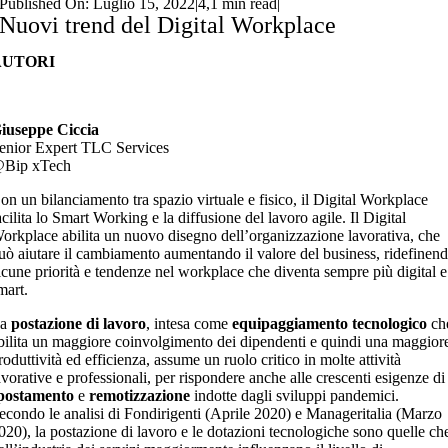
Published On: Luglio 15, 2022
|
4,1 min read
|
Nuovi trend del Digital Workplace
AUTORI
iuseppe Ciccia
enior Expert TLC Services
Bip xTech
on un bilanciamento tra spazio virtuale e fisico, il Digital Workplace
acilita lo Smart Working e la diffusione del lavoro agile. Il Digital
orkplace abilita un nuovo disegno dell’organizzazione lavorativa, che
uò aiutare il cambiamento aumentando il valore del business, ridefinen
lcune priorità e tendenze nel workplace che diventa sempre più digital e
mart.
La
postazione di lavoro
, intesa come
equipaggiamento tecnologico
ch
bilita un maggiore coinvolgimento dei dipendenti e quindi una maggior
roduttività ed efficienza, assume un ruolo critico in molte attività
avorative e professionali, per rispondere anche alle crescenti esigenze di
postamento
e
remotizzazione
indotte dagli sviluppi pandemici.
econdo le analisi di Fondirigenti (Aprile 2020) e Manageritalia (Marzo
020), la postazione di lavoro e le dotazioni tecnologiche sono quelle ch