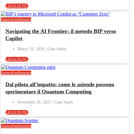
LEGGI DI PIÙ
Approfondimento
Navigating the AI Frontier: il metodo BIP verso
Copilot
Marzo 19, 2026
LEGGI DI PIÙ
Approfondimento
Dal pilota all’impatto: come le aziende possono
sperimentare il Quantum Computing
Novembre 26, 2025
LEGGI DI PIÙ
Approfondimento