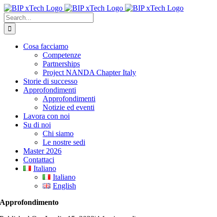
Skip
to
Search
content
for:
Cosa facciamo
Competenze
Partnerships
Project NANDA Chapter Italy
Storie di successo
Approfondimenti
Approfondimenti
Notizie ed eventi
Lavora con noi
Su di noi
Chi siamo
Le nostre sedi
Master 2026
Contattaci
Italiano
Italiano
English
Approfondimento