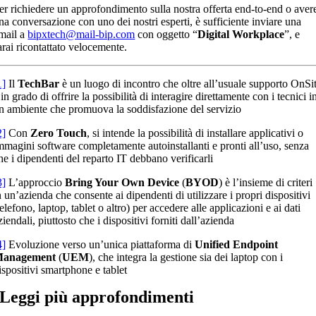
er richiedere un approfondimento sulla nostra offerta end-to-end o aver
na conversazione con uno dei nostri esperti, è sufficiente inviare una
mail a
bipxtech@mail-bip.com
con oggetto “
Digital Workplace
”, e
arai ricontattato velocemente.
1]
Il
TechBar
è un luogo di incontro che oltre all’usuale supporto OnSi
 in grado di offrire la possibilità di interagire direttamente con i tecnici i
n ambiente che promuova la soddisfazione del servizio
2]
Con
Zero Touch
, si intende la possibilità di installare applicativi o
mmagini software completamente autoinstallanti e pronti all’uso, senza
he i dipendenti del reparto IT debbano verificarli
3]
L’approccio
Bring Your Own Device
(
BYOD
) è l’insieme di criteri
n un’azienda che consente ai dipendenti di utilizzare i propri dispositivi
telefono, laptop, tablet o altro) per accedere alle applicazioni e ai dati
ziendali, piuttosto che i dispositivi forniti dall’azienda
4]
Evoluzione verso un’unica piattaforma di
Unified Endpoint
anagement
(
UEM
), che integra la gestione sia dei laptop con i
ispositivi smartphone e tablet
Leggi più
approfondimenti