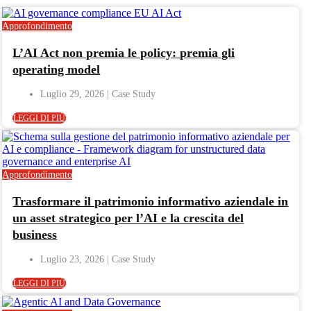
Approfondimento
L’AI Act non premia le policy: premia gli
operating model
Luglio 29, 2026
LEGGI DI PIÙ
Approfondimento
Trasformare il patrimonio informativo aziendale in
un asset strategico per l’AI e la crescita del
business
Luglio 23, 2026
LEGGI DI PIÙ