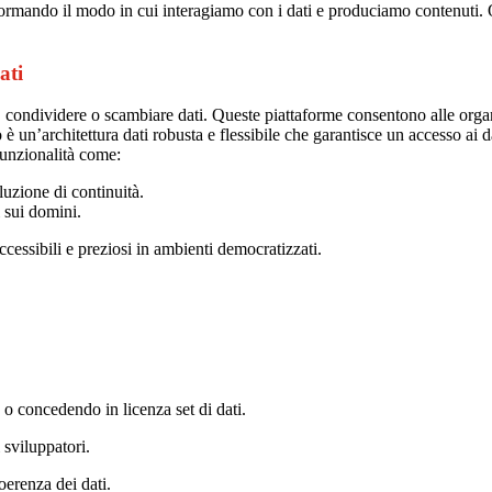
ormando il modo in cui interagiamo con i dati e produciamo contenuti. Qu
ati
 condividere o scambiare dati. Queste piattaforme consentono alle organi
 è un’architettura dati robusta e flessibile che garantisce un accesso ai da
funzionalità come:
oluzione di continuità.
 sui domini.
cessibili e preziosi in ambienti democratizzati.
 concedendo in licenza set di dati.
 sviluppatori.
oerenza dei dati.