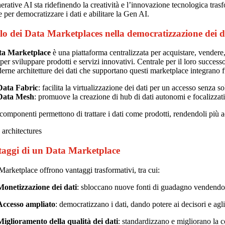
rative AI sta ridefinendo la creatività e l’innovazione tecnologica trasf
e per democratizzare i dati e abilitare la Gen AI.
olo dei Data Marketplaces nella democratizzazione dei d
ta Marketplace
è una piattaforma centralizzata per acquistare, vendere,
 per sviluppare prodotti e servizi innovativi. Centrale per il loro successo
rne architetture dei dati che supportano questi marketplace integrano 
Data Fabric
: facilita la virtualizzazione dei dati per un accesso senza s
Data Mesh
: promuove la creazione di hub di dati autonomi e focalizzati
componenti permettono di trattare i dati come prodotti, rendendoli più ac
taggi di un Data Marketplace
Marketplace offrono vantaggi trasformativi, tra cui:
Monetizzazione dei dati
: sbloccano nuove fonti di guadagno vendendo o
Accesso ampliato
: democratizzano i dati, dando potere ai decisori e agli
Miglioramento della qualità dei dati
: standardizzano e migliorano la c