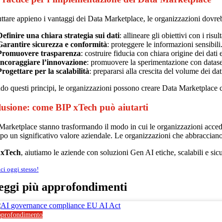
uttare appieno i vantaggi dei Data Marketplace, le organizzazioni dovreb
Definire una chiara strategia sui dati
: allineare gli obiettivi con i risul
Garantire sicurezza e conformità
: proteggere le informazioni sensibili
Promuovere trasparenza
: costruire fiducia con chiara origine dei dati 
Incoraggiare l’innovazione
: promuovere la sperimentazione con dataset
Progettare per la scalabilità
: prepararsi alla crescita del volume dei da
o questi principi, le organizzazioni possono creare Data Marketplace c
usione: come BIP xTech può aiutarti
Marketplace stanno trasformando il modo in cui le organizzazioni accedo
o un significativo valore aziendale. Le organizzazioni che abbracciano
 xTech
, aiutiamo le aziende con soluzioni Gen AI etiche, scalabili e sicu
ci oggi stesso!
eggi più
approfondimenti
profondimento