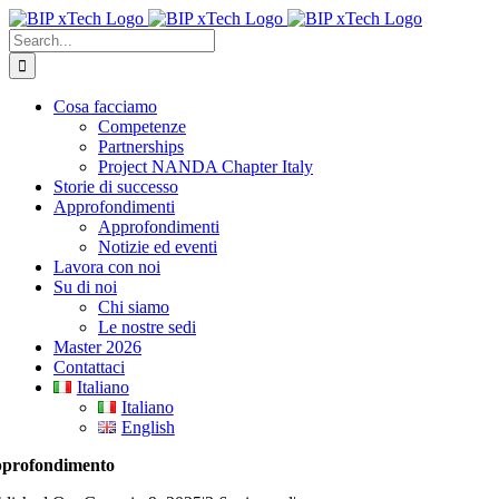
Skip
to
Search
content
for:
Cosa facciamo
Competenze
Partnerships
Project NANDA Chapter Italy
Storie di successo
Approfondimenti
Approfondimenti
Notizie ed eventi
Lavora con noi
Su di noi
Chi siamo
Le nostre sedi
Master 2026
Contattaci
Italiano
Italiano
English
profondimento