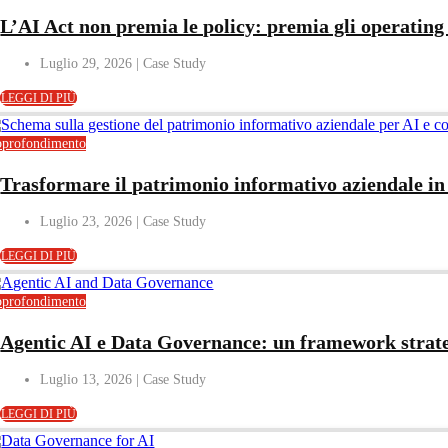
L’AI Act non premia le policy: premia gli operatin
Luglio 29, 2026
LEGGI DI PIÙ
profondimento
Trasformare il patrimonio informativo aziendale in u
Luglio 23, 2026
LEGGI DI PIÙ
profondimento
Agentic AI e Data Governance: un framework strateg
Luglio 13, 2026
LEGGI DI PIÙ