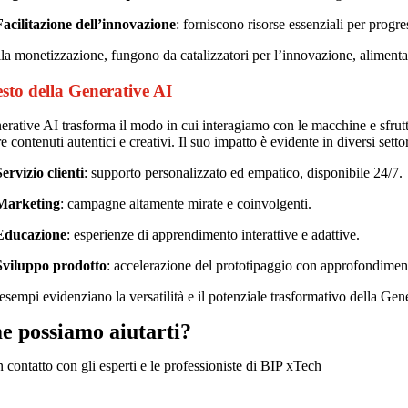
Facilitazione dell’innovazione
: forniscono risorse essenziali per progr
lla monetizzazione, fungono da catalizzatori per l’innovazione, alimenta
sto della Generative AI
rative AI trasforma il modo in cui interagiamo con le macchine e sfrutti
e contenuti autentici e creativi. Il suo impatto è evidente in diversi settor
ervizio clienti
: supporto personalizzato ed empatico, disponibile 24/7.
Marketing
: campagne altamente mirate e coinvolgenti.
Educazione
: esperienze di apprendimento interattive e adattive.
Sviluppo prodotto
: accelerazione del prototipaggio con approfondiment
esempi evidenziano la versatilità e il potenziale trasformativo della 
e possiamo
aiutarti
?
n contatto con gli esperti e le professioniste di BIP xTech