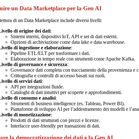
uire un Data Marketplace per la Gen AI
tettura di un Data Marketplace include diversi livelli:
Livello di origine dei dati
:
Sistemi interni, dispositivi IoT, API e set di dati esterni.
Opzioni di archiviazione come data lake e data warehouse.
Livello di ingestione e elaborazione
:
Pipeline ETL/ELT per trasformare i dati.
Elaborazione in tempo reale con strumenti come Apache Kafka.
Livello di governance e sicurezza
:
Governance dati completa con tracciamento della provenienza e c
Crittografia e controlli di accesso basati sui ruoli.
ivello di servizi dati
:
API per integrazioni fluide.
Cataloghi di dati intuitivi per scoperte e approfondimenti.
Livello di consumo e analisi
:
Strumenti di business intelligence (es. Tableau, Power BI).
Piattaforme di sviluppo AI per l’addestramento dei modelli e l’anal
Livello di monetizzazione
:
Prodotti di dati strutturati con prezzi e licenze.
Interfacce user-friendly per transazioni di dati.
tare la democratizzazione dei dati e la Gen AI