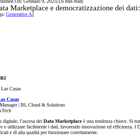
blished On: Gennaio 9, 2025
|
3,6 min read
|
ata Marketplace e democratizzazione dei dati:
gs:
Generative AI
RI
as Casas
 Manager | BI, Cloud & Solutions
xTech
a digitale, l’ascesa dei
Data Marketplace
è una tendenza chiave. Si trat
e e utilizzare facilmente i dati, favorendo innovazione ed efficienza. 
ficati e di alta qualità per funzionare correttamente.