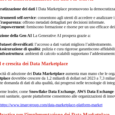
atizzazione dei dati
I Data Marketplace promuovono la democratizzaz
Strumenti self-service
: consentono agli utenti di accedere e analizzare 
Trasparenza
: offrono metadati dettagliati per decisioni informate.
Empowerment
: forniscono formazione e risorse per un uso efficace dei 
azione della Gen AI
La Generative AI prospera grazie a:
Dataset diversificati
: l’accesso a dati variati migliora l’addestramento.
Assicurazione di qualità
: pulizia e cura rigorose garantiscono affidabili
Infrastruttura
: ambienti di calcolo scalabili supportano l’addestrament
 e crescita dei Data Marketplace
cità di adozione dei
Data Marketplace
aumenta man mano che le organi
tplace
dovrebbe crescere da 1,2 miliardi di dollari nel 2023 a 7,3 milia
te domanda di dati di alta qualità, dai progressi nelle tecnologie di inte
forme leader, come
Snowflake Data Exchange
,
AWS Data Exchange
oni sanitarie, queste piattaforme consentono alle organizzazioni di innova
https://www.imarcgroup.com/data-marketplace-platform-market
Practice per l’implementazione dei Data Marketplace