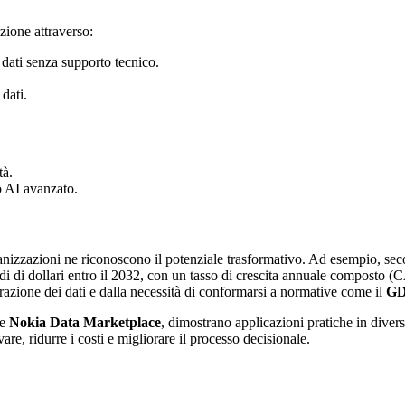
ione attraverso:
i dati senza supporto tecnico.
dati.
tà.
o AI avanzato.
zzazioni ne riconoscono il potenziale trasformativo. Ad esempio, secon
rdi di dollari entro il 2032, con un tasso di crescita annuale composto
grazione dei dati e dalla necessità di conformarsi a normative come il
G
e
Nokia Data Marketplace
, dimostrano applicazioni pratiche in diversi
re, ridurre i costi e migliorare il processo decisionale.