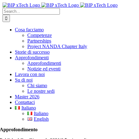
Skip
to
Search
content
for:
Cosa facciamo
Competenze
Partnerships
Project NANDA Chapter Italy
Storie di successo
Approfondimenti
Approfondimenti
Notizie ed eventi
Lavora con noi
Su di noi
Chi siamo
Le nostre sedi
Master 2026
Contattaci
Italiano
Italiano
English
Approfondimento