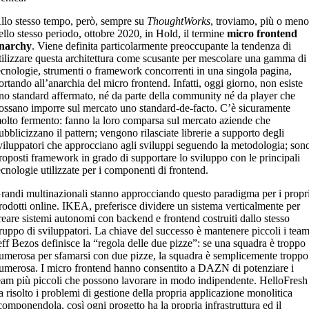
llo stesso tempo, però, sempre su
ThoughtWorks
, troviamo, più o men
ello stesso periodo, ottobre 2020, in Hold, il termine
micro frontend
narchy
. Viene definita particolarmente preoccupante la tendenza di
tilizzare questa architettura come scusante per mescolare una gamma di
ecnologie, strumenti o framework concorrenti in una singola pagina,
ortando all’anarchia del micro frontend. Infatti, oggi giorno, non esiste
no standard affermato, né da parte della community né da player che
ossano imporre sul mercato uno standard-de-facto. C’è sicuramente
olto fermento: fanno la loro comparsa sul mercato aziende che
ubblicizzano il pattern; vengono rilasciate librerie a supporto degli
viluppatori che approcciano agli sviluppi seguendo la metodologia; son
roposti framework in grado di supportare lo sviluppo con le principali
ecnologie utilizzate per i componenti di frontend.
randi multinazionali stanno approcciando questo paradigma per i propr
rodotti online. IKEA, preferisce dividere un sistema verticalmente per
reare sistemi autonomi con backend e frontend costruiti dallo stesso
ruppo di sviluppatori. La chiave del successo è mantenere piccoli i team
eff Bezos definisce la “regola delle due pizze”: se una squadra è troppo
umerosa per sfamarsi con due pizze, la squadra è semplicemente troppo
umerosa. I micro frontend hanno consentito a DAZN di potenziare i
eam più piccoli che possono lavorare in modo indipendente. HelloFresh
a risolto i problemi di gestione della propria applicazione monolitica
componendola, così ogni progetto ha la propria infrastruttura ed il