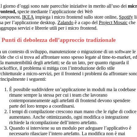
l giorno d’oggi sono nate parecchie iniziative in merito all’uso dei
mic
rontend,
specie mediante l’applicazione dei
Web
omponent
.
IKEA
impiega i micro frontend sullo store online,
Spotify
li
sa per l’applicazione desktop.
Zalando
è a capo del
Project Mosaic
che
aggruppa servizi e librerie utili per i micro frontend.
 Punti di debolezza dell’approccio tradizionale
n un contesto di sviluppo, manutenzione o migrazione di un software le
fide che ci si trova ad affrontare sono spesso legate al time-to-market, e
lla manutenibilità degli artefatti; se da un lato, per quanto riguarda il
ackoffice, il problema si mitiga con l’introduzione dello stile
rchitetturale a micro-servizi, per il frontend i problemi da affrontare son
rincipalmente i seguenti:
È possibile suddividere un’applicazione in moduli ma la codebase
rimane sempre la stessa per cui i team che lavorano
contemporaneamente agli artefatti di frontend devono spendere
parte del loro tempo a coordinarsi.
I tempi di compilazione crescono man mano che le righe di codice
aumentano. Anche ottimizzando, ogni modifica o integrazione
richiede la ricompilazione dell’intero artefatto.
Quando si interviene su un modulo per adeguare l’applicativo è
necessario rilasciare l’intero artefatto. La modifica non è mai