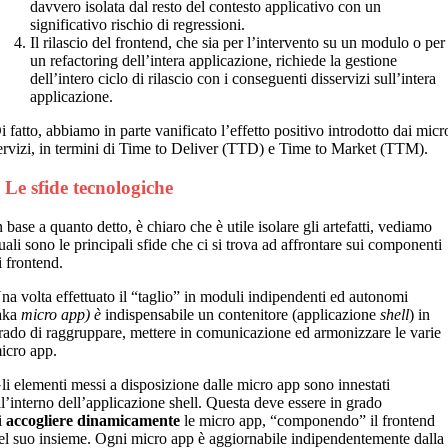
davvero isolata dal resto del contesto applicativo con un
significativo rischio di regressioni.
Il rilascio del frontend, che sia per l’intervento su un modulo o per
un refactoring dell’intera applicazione, richiede la gestione
dell’intero ciclo di rilascio con i conseguenti disservizi sull’intera
applicazione.
i fatto, abbiamo in parte vanificato l’effetto positivo introdotto dai micr
ervizi, in termini di Time to Deliver (TTD) e Time to Market (TTM).
 Le sfide tecnologiche
n base a quanto detto, è chiaro che è utile isolare gli artefatti, vediamo
uali sono le principali sfide che ci si trova ad affrontare sui componenti
i frontend.
na volta effettuato il “taglio” in moduli indipendenti ed autonomi
aka
micro app) è
indispensabile un contenitore (applicazione
shell
) in
rado di raggruppare, mettere in comunicazione ed armonizzare le varie
icro app.
li elementi messi a disposizione dalle micro app sono innestati
ll’interno dell’applicazione shell. Questa deve essere in grado
i
accogliere
dinamicamente
le micro app, “componendo” il frontend
el suo insieme. Ogni micro app è aggiornabile indipendentemente dalla