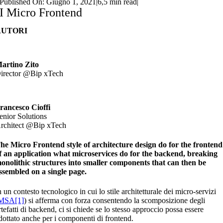
Published On: Giugno 1, 2021
|
6,5 min read
|
I Micro Frontend
AUTORI
artino Zito
irector @Bip xTech
rancesco Cioffi
enior Solutions
rchitect @Bip xTech
he Micro Frontend style of architecture design do for the frontend
f an application what microservices do for the backend, breaking
onolithic structures into smaller components that can then be
ssembled on a single page.
n un contesto tecnologico in cui lo stile architetturale dei micro-servizi
MSA
[1]
) si afferma con forza consentendo la scomposizione degli
rtefatti di backend, ci si chiede se lo stesso approccio possa essere
dottato anche per i componenti di frontend.