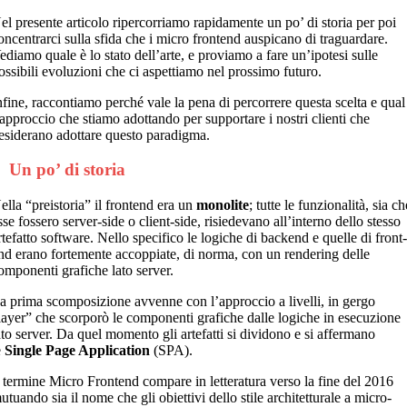
el presente articolo ripercorriamo rapidamente un po’ di storia per poi
oncentrarci sulla sfida che i micro frontend auspicano di traguardare.
ediamo quale è lo stato dell’arte, e proviamo a fare un’ipotesi sulle
ossibili evoluzioni che ci aspettiamo nel prossimo futuro.
nfine, raccontiamo perché vale la pena di percorrere questa scelta e qual
’approccio che stiamo adottando per supportare i nostri clienti che
esiderano adottare questo paradigma.
 Un po’ di storia
ella “preistoria” il frontend era un
monolite
; tutte le funzionalità, sia ch
sse fossero server-side o client-side, risiedevano all’interno dello stesso
rtefatto software. Nello specifico le logiche di backend e quelle di front
nd erano fortemente accoppiate, di norma, con un rendering delle
omponenti grafiche lato server.
a prima scomposizione avvenne con l’approccio a livelli, in gergo
layer” che scorporò le componenti grafiche dalle logiche in esecuzione
ato server. Da quel momento gli artefatti si dividono e si affermano
e
Single Page Application
(SPA).
l termine Micro Frontend compare in letteratura verso la fine del 2016
utuando sia il nome che gli obiettivi dello stile architetturale a micro-