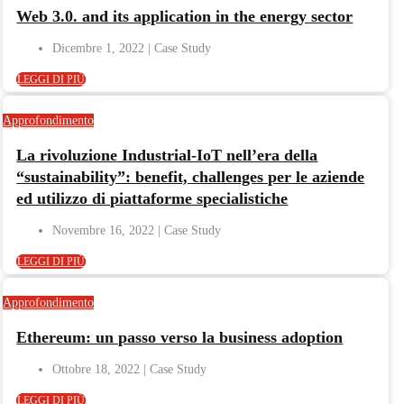
Web 3.0. and its application in the energy sector
Dicembre 1, 2022
LEGGI DI PIÙ
Approfondimento
La rivoluzione Industrial-IoT nell’era della
“sustainability”: benefit, challenges per le aziende
ed utilizzo di piattaforme specialistiche
Novembre 16, 2022
LEGGI DI PIÙ
Approfondimento
Ethereum: un passo verso la business adoption
Ottobre 18, 2022
LEGGI DI PIÙ