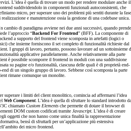
ervizi. L’idea è quella di trovare un modo per rendere modulare anche il
rontend suddividendolo in componenti funzionali autoconsistenti, che
efiniamo micro, per superare uno dei problemi più sentiti durante la fas
i realizzazione e manutenzione ossia la gestione di una codebase unica.
n cambio di paradigma avviene nei due anni successivi, quando prend
iede l’approccio “
Backend For Frontend
” (BFF). La componente di
ackend a supporto del frontend viene scomposta in artefatti (logici o
isici) che insieme forniscono il set completo di funzionalità richieste dal
lient. I gruppi di lavoro, pertanto, possono lavorare ad un sottoinsieme d
unzionalità applicative parallelamente. Anche relativamente alla parte
lient è possibile scomporre il frontend in moduli con una suddivisione
asata su pagine e/o funzionalità, ciascuna delle quali è di proprietà end-
o-end di un singolo gruppo di lavoro. Sebbene così scomposta la parte
lient rimane comunque un monolite.
er superare i limiti del client monolitico, comincia ad affermarsi l’idea
el
Web Component
. L’idea è quella di sfruttare lo standard introdotto d
3C chiamato
Custom Elements
che permette di dotare il browser di
lementi DOM custom codificati tramite
Javascript
. L’idea è di creare
egli oggetti che non hanno come unica finalità la rappresentazione
nformativa, bensì di sfruttarli per un’applicazione più estensiva
ell’ambito dei micro frontend.