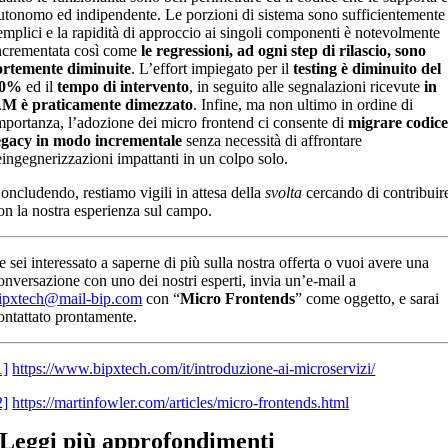
utonomo ed indipendente. Le porzioni di sistema sono sufficientemente
emplici e la rapidità di approccio ai singoli componenti è notevolmente
ncrementata così come
le regressioni, ad ogni step di rilascio, sono
ortemente diminuite
. L’effort impiegato per il
testing è diminuito del
30%
ed il
tempo di intervento
, in seguito alle segnalazioni ricevute
in
AM
è praticamente dimezzato
. Infine, ma non ultimo in ordine di
mportanza, l’adozione dei micro frontend ci consente di
migrare codic
egacy in modo incrementale
senza necessità di affrontare
eingegnerizzazioni impattanti in un colpo solo.
oncludendo, restiamo vigili in attesa della
svolta
cercando di contribuir
on la nostra esperienza sul campo.
e sei interessato a saperne di più sulla nostra offerta o vuoi avere una
onversazione con uno dei nostri esperti, invia un’e-mail a
ipxtech@mail-bip.com
con “
Micro Frontends
” come oggetto, e sarai
ontattato prontamente.
1]
https://www.bipxtech.com/it/introduzione-ai-microservizi/
2]
https://martinfowler.com/articles/micro-frontends.html
Leggi più
approfondimenti