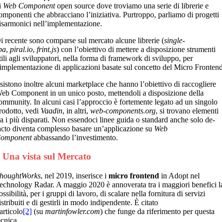
i
Web Component
open source dove troviamo una serie di librerie e
omponenti che abbracciano l’iniziativa. Purtroppo, parliamo di progetti
isarmonici nell’implementazione.
i recente sono comparse sul mercato alcune librerie (
single-
pa
,
piral.io
,
frint.js
) con l’obiettivo di mettere a disposizione strumenti
tili agli sviluppatori, nella forma di framework di sviluppo, per
’implementazione di applicazioni basate sul concetto del Micro Fronten
sistono inoltre alcuni marketplace che hanno l’obiettivo di raccogliere
eb Component in un unico posto, mettendoli a disposizione della
ommunity. In alcuni casi l’approccio è fortemente legato ad un singolo
rodotto, vedi
Vaadin
, in altri,
web-components.org
, si trovano elementi
ra i più disparati. Non essendoci linee guida o standard anche solo de-
acto diventa complesso basare un’applicazione su
Web
omponent
abbassando l’investimento.
 Una vista sul Mercato
houghtWorks
, nel 2019, inserisce i
micro frontend
in Adopt nel
echnology Radar. A maggio 2020 è annoverata tra i maggiori benefici l
ossibilità, per i gruppi di lavoro, di scalare nella fornitura di servizi
istribuiti e di gestirli in modo indipendente. È citato
’articolo
[2]
(su
martinfowler.com
) che funge da riferimento per questa
ecnica.