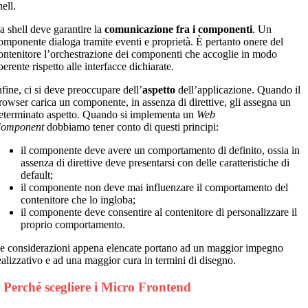
hell.
a shell deve garantire la
comunicazione fra i componenti
. Un
omponente dialoga tramite eventi e proprietà. È pertanto onere del
ontenitore l’orchestrazione dei componenti che accoglie in modo
oerente rispetto alle interfacce dichiarate.
nfine, ci si deve preoccupare dell’
aspetto
dell’applicazione. Quando il
rowser carica un componente, in assenza di direttive, gli assegna un
eterminato aspetto. Quando si implementa un
Web
omponent
dobbiamo tener conto di questi principi:
il componente deve avere un comportamento di definito, ossia in
assenza di direttive deve presentarsi con delle caratteristiche di
default;
il componente non deve mai influenzare il comportamento del
contenitore che lo ingloba;
il componente deve consentire al contenitore di personalizzare il
proprio comportamento.
e considerazioni appena elencate portano ad un maggior impegno
ealizzativo e ad una maggior cura in termini di disegno.
 Perché scegliere i Micro Frontend