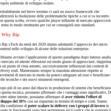
roprio ambiente di sviluppo isolato.
robabilmente nel breve termine ci sarà un nuovo framework che
ndirizzerà la risoluzione delle problematiche tipiche a cui si va incontro
on questa scelta, ovvero qualche player influente di mercato approccerà
l tema in modo strutturato per cui ne conseguirà uno standard.
7 Why Bip
n Bip xTech da metà del 2020 stiamo adottando l’approccio dei micro
rontend nello sviluppo di alcune delle soluzioni enterprise.
bbiamo avviato l’applicazione di questo paradigma dopo intense analis
i mercato ed attente riflessioni sul modo giusto di approcciare, dapprim
a un punto di vista astratto, successivamente influenzati dai contesti di
elivery reali. Manteniamo sempre la massima attenzione rispetto ai
ovimenti di mercato in modo da poterci adeguare ad esso e beneficiare
elle tecniche e dei nuovi strumenti emergenti.
opo più di un anno dal rilascio in produzione di sistemi che benefician
i questa tecnica, possiamo affermare che i vantaggi sono significativi. 
ostre stime interne, possiamo affermare di
aver ridotto l’effort di
viluppo del 30%
con un risparmio in termini di tempo e costi. Siamo
ella condizione di
poter scalare la delivery con i gruppi di lavoro
in
uanto le funzionalità sono ben perimetrare ed il codice che le supporta 