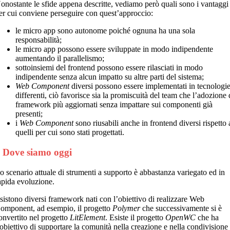
onostante le sfide appena descritte, vediamo però quali sono i vantaggi
er cui conviene perseguire con quest’approccio:
le micro app sono autonome poiché ognuna ha una sola
responsabilità;
le micro app possono essere sviluppate in modo indipendente
aumentando il parallelismo;
sottoinsiemi del frontend possono essere rilasciati in modo
indipendente senza alcun impatto su altre parti del sistema;
Web Component
diversi possono essere implementati in tecnologi
differenti, ciò favorisce sia la promiscuità del team che l’adozione 
framework più aggiornati senza impattare sui componenti già
presenti;
i
Web Component
sono riusabili anche in frontend diversi rispetto 
quelli per cui sono stati progettati.
 Dove siamo oggi
o scenario attuale di strumenti a supporto è abbastanza variegato ed in
apida evoluzione.
sistono diversi framework nati con l’obiettivo di realizzare Web
omponent, ad esempio, il progetto
Polymer
che successivamente si è
onvertito nel progetto
LitElement
. Esiste il progetto
OpenWC
che ha
’obiettivo di supportare la comunità nella creazione e nella condivisione