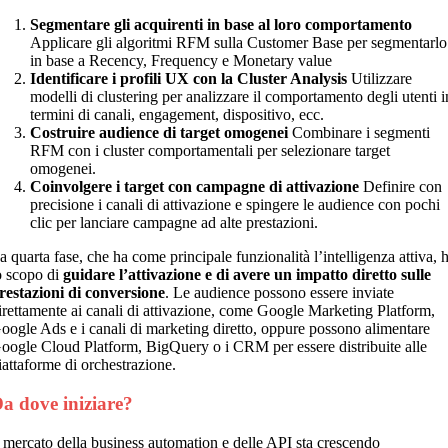
Segmentare gli acquirenti in base al loro comportamento
Applicare gli algoritmi RFM sulla Customer Base per segmentarlo
in base a Recency, Frequency e Monetary value
Identificare i profili UX con la Cluster Analysis
Utilizzare
modelli di clustering per analizzare il comportamento degli utenti i
termini di canali, engagement, dispositivo, ecc.
Costruire audience di target omogenei
Combinare i segmenti
RFM con i cluster comportamentali per selezionare target
omogenei.
Coinvolgere i target con campagne di attivazione
Definire con
precisione i canali di attivazione e spingere le audience con pochi
clic per lanciare campagne ad alte prestazioni.
a quarta fase, che ha come principale funzionalità l’intelligenza attiva, 
o scopo di
guidare l’attivazione e di avere un impatto diretto sulle
restazioni di conversione
. Le audience possono essere inviate
irettamente ai canali di attivazione, come Google Marketing Platform,
oogle Ads e i canali di marketing diretto, oppure possono alimentare
oogle Cloud Platform, BigQuery o i CRM per essere distribuite alle
iattaforme di orchestrazione.
a dove iniziare?
l mercato della business automation e delle API sta crescendo