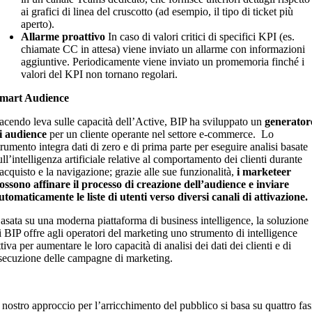
ai grafici di linea del cruscotto (ad esempio, il tipo di ticket più
aperto).
Allarme proattivo
In caso di valori critici di specifici KPI (es.
chiamate CC in attesa) viene inviato un allarme con informazioni
aggiuntive. Periodicamente viene inviato un promemoria finché i
valori del KPI non tornano regolari.
mart Audience
acendo leva sulle capacità dell’Active, BIP ha sviluppato un
generator
i audience
per un cliente operante nel settore e-commerce. Lo
trumento integra dati di zero e di prima parte per eseguire analisi basate
ull’intelligenza artificiale relative al comportamento dei clienti durante
’acquisto e la navigazione; grazie alle sue funzionalità,
i marketeer
ossono affinare il processo di creazione dell’audience e inviare
utomaticamente le liste di utenti verso diversi canali di attivazione.
asata su una moderna piattaforma di business intelligence, la soluzione
i BIP offre agli operatori del marketing uno strumento di intelligence
ttiva per aumentare le loro capacità di analisi dei dati dei clienti e di
secuzione delle campagne di marketing.
l nostro approccio per l’arricchimento del pubblico si basa su quattro fas