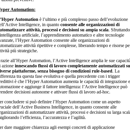
yper Automation:
’Hyper Automation
è l’ultimo e più complesso passo dell’evoluzione
ell’Active Intelligence, in quanto
consente alle organizzazioni di
utomatizzare attività, processi e decisioni su ampia scala
. Sfruttand
’intelligenza artificiale, l’apprendimento automatico e altre tecnologie
vanzate, l’Hyper Automation consente alle organizzazioni di
utomatizzare attività ripetitive e complesse, liberando tempo e risorse pe
ttività più strategiche.
razie all’Hyper Automation, l’Active Intelligence amplia le sue capacit
i azione
innescando flussi di lavoro completamente automatizzati s
iverse piattaforme, senza bisogno di condizioni rule-based
. La
ifferenza tra questa fase evolutiva e quella precedente con i trigger
redittivi è che l’Hyper Automation aumenta le capacità di integrazione 
utomazione e aggiunge il fattore intelligenza: l’Active Intelligence può
rendere decisioni autonome e attivare flussi di lavoro ad-hoc.
er concludere si può definire l’Hyper Automation come un aspetto
ruciale dell’Active Business Intelligence, in quanto consente alle
rganizzazioni di automatizzare attività, processi e decisioni su larga scal
igliorando l’efficienza, l’accuratezza e l’agilità.
er dare maggiore chiarezza agli esempi concreti di applicazione