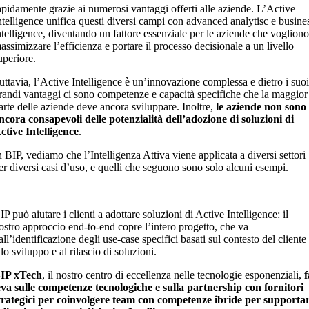
apidamente grazie ai numerosi vantaggi offerti alle aziende. L’Active
ntelligence unifica questi diversi campi con advanced analytisc e busine
ntelligence, diventando un fattore essenziale per le aziende che voglion
assimizzare l’efficienza e portare il processo decisionale a un livello
uperiore.
uttavia, l’Active Intelligence è un’innovazione complessa e dietro i suo
randi vantaggi ci sono competenze e capacità specifiche che la maggior
arte delle aziende deve ancora sviluppare. Inoltre,
le aziende non sono
ncora consapevoli delle potenzialità dell’adozione di soluzioni di
ctive Intelligence
.
n BIP, vediamo che l’Intelligenza Attiva viene applicata a diversi settori
er diversi casi d’uso, e quelli che seguono sono solo alcuni esempi.
IP può aiutare i clienti a adottare soluzioni di Active Intelligence: il
ostro approccio end-to-end copre l’intero progetto, che va
all’identificazione degli use-case specifici basati sul contesto del cliente
llo sviluppo e al rilascio di soluzioni.
IP xTech
, il nostro centro di eccellenza nelle tecnologie esponenziali,
f
eva sulle competenze tecnologiche e sulla partnership con fornitori
trategici per coinvolgere team con competenze ibride per supporta