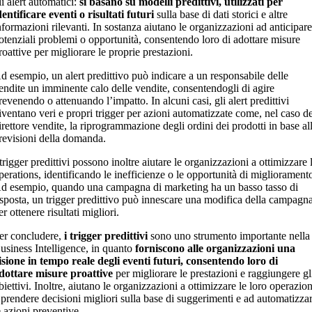
li alert automatici:
si basano su modelli predittivi, utilizzati per
dentificare eventi o risultati futuri
sulla base di dati storici e altre
nformazioni rilevanti. In sostanza aiutano le organizzazioni ad anticipar
otenziali problemi o opportunità, consentendo loro di adottare misure
roattive per migliorare le proprie prestazioni.
d esempio, un alert predittivo può indicare a un responsabile delle
endite un imminente calo delle vendite, consentendogli di agire
revenendo o attenuando l’impatto. In alcuni casi, gli alert predittivi
iventano veri e propri trigger per azioni automatizzate come, nel caso d
irettore vendite, la riprogrammazione degli ordini dei prodotti in base al
revisioni della domanda.
 trigger predittivi possono inoltre aiutare le organizzazioni a ottimizzare 
perations, identificando le inefficienze o le opportunità di migliorament
d esempio, quando una campagna di marketing ha un basso tasso di
isposta, un trigger predittivo può innescare una modifica della campagn
er ottenere risultati migliori.
er concludere,
i trigger predittivi
sono uno strumento importante nella
usiness Intelligence, in quanto
forniscono alle organizzazioni una
isione in tempo reale degli eventi futuri, consentendo loro di
dottare misure proattive
per migliorare le prestazioni e raggiungere gl
biettivi. Inoltre, aiutano le organizzazioni a ottimizzare le loro operazion
 prendere decisioni migliori sulla base di suggerimenti e ad automatizza
e azioni preventive.