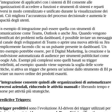
’integrazione di applicativi con i sistemi di BI consente alle
rganizzazioni di accedere a funzioni e strumenti di sistemi e reparti
iversi in modo centralizzato e unificato durante la visualizzazione dei
ati. Ciò migliora l’accuratezza del processo decisionale e aumenta le
apacità degli utenti.
n esempio di integrazione può essere quella con strumenti di
omunicazione come Teams, Outlook o anche Jira. Quando vengono
dentificati dei problemi nella dashboard, è possibile inviare un messaggi
ul canale degli sviluppatori di Teams o aprire una nuova attività su Jira
emplicemente facendo clic su un pulsante presente in dashboard. Un
ltro esempio potrebbe essere, per il Digital Marketing, la creazione e la
ondivisione automatizzata di audience per strumenti pubblicitari come
oogle Ads. Esempi più complessi sono quelli basati su trigger
redefiniti, ad esempio: quando viene superata la soglia delle scorte
ritiche, si attiva un trigger che genera un’azione dallo strumento di BI p
nviare un nuovo ordine dei prodotti esauriti.
’integrazione consente quindi alle organizzazioni di automatizzare 
rocessi aziendali, riducendo le attività manuali
e liberando tempo e
isorse per attività più strategiche.
redictive Triggers:
 trigger predittivi
sono l’evoluzione AI-driven dei trigger utilizzati per