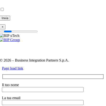
Service
apply.
Inviando questo modulo, accetto la
Privacy Policy
×
Privacy Policy e Cookie Policy
Codice etico
Information
Security Policy
QHSE policy
© 2026 – Business Integration Partners S.p.A.
Page load link
Il tuo nome
La tua email