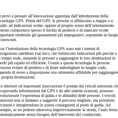
i provi a pensare all’innovazione apportata dall’introduzione della
ecnologia GPS. Prima del GPS, le persone si affidavano a mappe o a
uide, ad indicazioni scritte, oppure al proprio senso dell’orientamento.
uesto comportava spesso il rischio di perdersi o di mancare svolte
mportanti rendendo gli spostamenti più impegnativi, soprattutto in luogh
conosciuti.
on l’introduzione della tecnologia GPS sono nati i sistemi di
avigazione satellitare (sat nav), che forniscono indicazioni più precise e
n tempo reale, aiutando le persone a raggiungere le loro destinazioni in
odo più rapido ed efficiente. Grazie a questa tecnologia le persone
ossono evitare di perdersi e di finire imbottigliate in lunghe code,
apendo di avere a disposizione uno strumento affidabile per raggiunger
a propria destinazione.
n ulteriore ed importante innovazione è portata dai veicoli autonomi ch
ecuperando informazioni dal GPS e da altri sistemi avanzati, possono
ivoluzionare l’esperienza di guida e le abitudini delle persone. I veicoli
utonomi non si limitano a suggerire il percorso migliore, ma prendono
ecisioni e intraprendono le azioni conseguenti al posto di guida. Ad
sempio, se un pedone attraversa improvvisamente la strada, l’auto frena
utomaticamente senza bisogno dell’intervento del conducente.