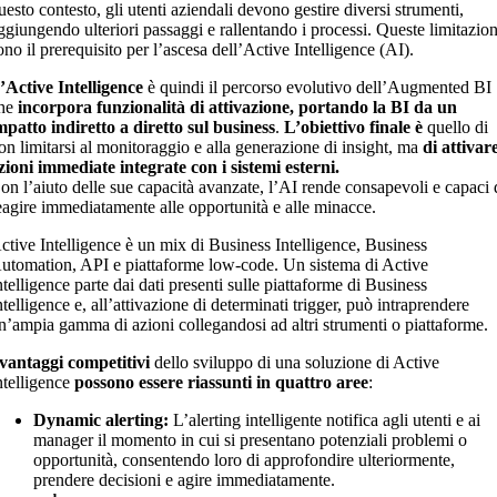
uesto contesto, gli utenti aziendali devono gestire diversi strumenti,
ggiungendo ulteriori passaggi e rallentando i processi. Queste limitazion
ono il prerequisito per l’ascesa dell’Active Intelligence (AI).
’Active Intelligence
è quindi il percorso evolutivo dell’Augmented BI
he
incorpora funzionalità di attivazione, portando la BI da un
mpatto indiretto a diretto sul business
.
L’obiettivo finale è
quello di
on limitarsi al monitoraggio e alla generazione di insight, ma
di attivar
zioni immediate integrate con i sistemi esterni.
on l’aiuto delle sue capacità avanzate, l’AI rende consapevoli e capaci 
eagire immediatamente alle opportunità e alle minacce.
ctive Intelligence è un mix di Business Intelligence, Business
utomation, API e piattaforme low-code. Un sistema di Active
ntelligence parte dai dati presenti sulle piattaforme di Business
ntelligence e, all’attivazione di determinati trigger, può intraprendere
n’ampia gamma di azioni collegandosi ad altri strumenti o piattaforme.
vantaggi competitivi
dello sviluppo di una soluzione di Active
ntelligence
possono essere riassunti in quattro aree
:
Dynamic alerting:
L’alerting intelligente notifica agli utenti e ai
manager il momento in cui si presentano potenziali problemi o
opportunità, consentendo loro di approfondire ulteriormente,
prendere decisioni e agire immediatamente.