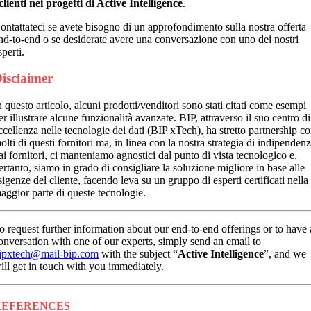
 clienti nei progetti di Active Intelligence
.
ontattateci se avete bisogno di un approfondimento sulla nostra offerta
nd-to-end o se desiderate avere una conversazione con uno dei nostri
sperti.
isclaimer
n questo articolo, alcuni prodotti/venditori sono stati citati come esempi
er illustrare alcune funzionalità avanzate. BIP, attraverso il suo centro di
ccellenza nelle tecnologie dei dati (BIP xTech), ha stretto partnership c
olti di questi fornitori ma, in linea con la nostra strategia di indipenden
ai fornitori, ci manteniamo agnostici dal punto di vista tecnologico e,
ertanto, siamo in grado di consigliare la soluzione migliore in base alle
sigenze del cliente, facendo leva su un gruppo di esperti certificati nella
aggior parte di queste tecnologie.
o request further information about our end-to-end offerings or to have 
onversation with one of our experts, simply send an email to
ipxtech@mail-bip.com
with the subject “
Active Intelligence
”, and we
ill get in touch with you immediately.
REFERENCES