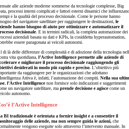
ensate alle aziende moderne sommerse da tecnologie complesse, Big
ata, processi interni complicati e fattori esterni dinamici che influenzan
 tempi e la qualità del processo decisionale. Come le persone hanno
isogno del navigatore satellitare per raggiungere le destinazioni,
le
ziende hanno bisogno di aiuto per ottimizzare e automatizzare il
rocesso decisionale
. E in termini radicali, la completa automazione dei
rocessi aziendali basata su dati e KPIs, la cosiddetta hyperautomation,
otrebbe essere paragonata ai veicoli autonomi.
l di là delle differenze di complessità e di adozione della tecnologia nel
ostra vita quotidiana,
l’Active Intelligence permette alle aziende di
ccelerare e migliorare il processo decisionale raggiungendo gli
biettivi desiderati in modo più rapido e preciso
. L’obiettivo più
mportante da raggiungere per le organizzazioni che adottano
’Intelligenza Attiva è, infatti, l’automazione dei compiti.
Nella sua ulti
ase
,
l’Active Intelligence
non fornisce solo indicazioni e suggerimenti
ome un navigatore satellitare, ma
prende decisione e agisce
come un
eicolo autonomo.
os’è l’Active Intelligence
a BI tradizionale è orientata a fornire insight e a consentire il
onitoraggio delle aziende, ma non sempre guida le azioni,
che
ormalmente vengono eseguite solo attraverso l’intervento manuale. In