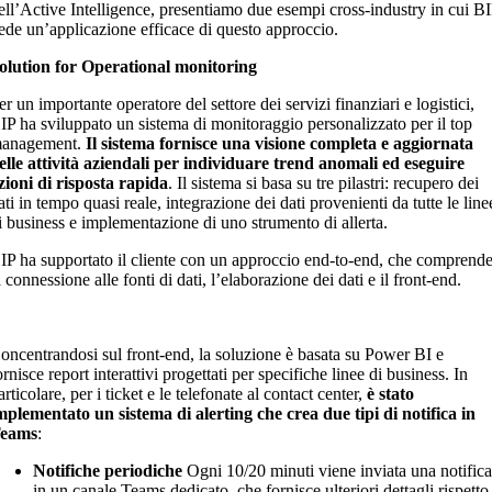
ell’Active Intelligence, presentiamo due esempi cross-industry in cui B
ede un’applicazione efficace di questo approccio.
olution for Operational monitoring
er un importante operatore del settore dei servizi finanziari e logistici,
IP ha sviluppato un sistema di monitoraggio personalizzato per il top
anagement.
Il sistema fornisce una visione completa e aggiornata
elle attività aziendali per individuare trend anomali ed eseguire
zioni di risposta rapida
. Il sistema si basa su tre pilastri: recupero dei
ati in tempo quasi reale, integrazione dei dati provenienti da tutte le line
i business e implementazione di uno strumento di allerta.
IP ha supportato il cliente con un approccio end-to-end, che comprend
a connessione alle fonti di dati, l’elaborazione dei dati e il front-end.
oncentrandosi sul front-end, la soluzione è basata su Power BI e
ornisce report interattivi progettati per specifiche linee di business. In
articolare, per i ticket e le telefonate al contact center,
è stato
mplementato un sistema di alerting che crea due tipi di notifica in
eams
:
Notifiche periodiche
Ogni 10/20 minuti viene inviata una notific
in un canale Teams dedicato, che fornisce ulteriori dettagli rispetto