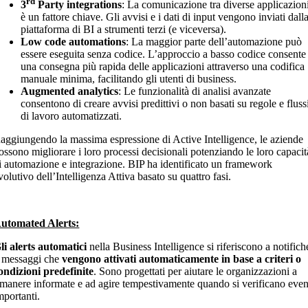
rd
3
Party integrations
: La comunicazione tra diverse applicazion
è un fattore chiave. Gli avvisi e i dati di input vengono inviati dall
piattaforma di BI a strumenti terzi (e viceversa).
Low code automations
: La maggior parte dell’automazione può
essere eseguita senza codice. L’approccio a basso codice consente
una consegna più rapida delle applicazioni attraverso una codifica
manuale minima, facilitando gli utenti di business.
Augmented analytics
: Le funzionalità di analisi avanzate
consentono di creare avvisi predittivi o non basati su regole e fluss
di lavoro automatizzati.
aggiungendo la massima espressione di Active Intelligence, le aziende
ossono migliorare i loro processi decisionali potenziando le loro capacit
i automazione e integrazione. BIP ha identificato un framework
volutivo dell’Intelligenza Attiva basato su quattro fasi.
utomated Alerts:
li alerts automatici
nella Business Intelligence si riferiscono a notifich
 messaggi che
vengono attivati automaticamente in base a criteri o
ondizioni predefinite
. Sono progettati per aiutare le organizzazioni a
imanere informate e ad agire tempestivamente quando si verificano even
mportanti.