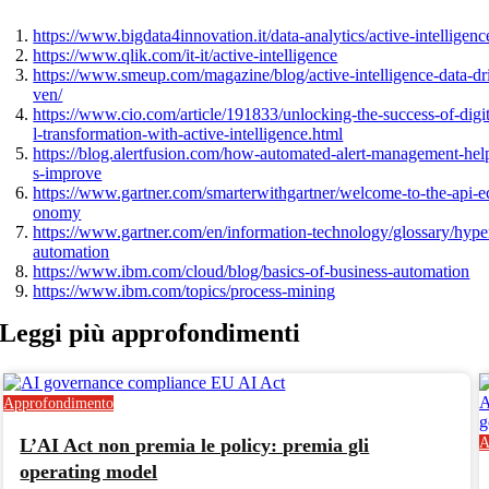
https://www.bigdata4innovation.it/data-analytics/active-intelligenc
https://www.qlik.com/it-it/active-intelligence
https://www.smeup.com/magazine/blog/active-intelligence-data-dr
ven/
https://www.cio.com/article/191833/unlocking-the-success-of-digi
l-transformation-with-active-intelligence.html
https://blog.alertfusion.com/how-automated-alert-management-hel
s-improve
https://www.gartner.com/smarterwithgartner/welcome-to-the-api-e
onomy
https://www.gartner.com/en/information-technology/glossary/hype
automation
https://www.ibm.com/cloud/blog/basics-of-business-automation
https://www.ibm.com/topics/process-mining
Leggi più
approfondimenti
Approfondimento
L’AI Act non premia le policy: premia gli
A
operating model