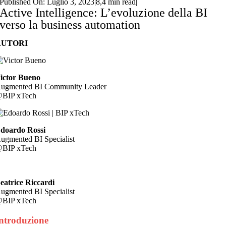
Published On: Luglio 3, 2023
|
8,4 min read
|
Active Intelligence: L’evoluzione della BI
verso la business automation
AUTORI
ictor Bueno
ugmented BI Community Leader
BIP xTech
doardo Rossi
ugmented BI Specialist
BIP xTech
eatrice Riccardi
ugmented BI Specialist
BIP xTech
ntroduzione