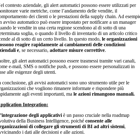
el contesto aziendale, gli alert automatici possono essere utilizzati per
onitorare varie metriche, come l’andamento delle vendite, il
omportamento dei clienti o le prestazioni della supply chain. Ad esempi
n avviso automatico può essere impostato per notificare a un manager
uando le vendite in una certa regione scendono al di sotto di una
eterminata soglia, o quando il livello di inventario di un articolo critico
cende al di sotto di un certo livello. In questo modo,
le organizzazioni
ossono reagire rapidamente ai cambiamenti delle condizioni
ziendali e
, se necessario,
adottare misure correttive
.
noltre, gli alert automatici possono essere trasmessi tramite vari canali,
ome e-mail, SMS o notifiche push, e possono essere personalizzati in
ase alle esigenze degli utenti.
n conclusione, gli avvisi automatici sono uno strumento utile per le
rganizzazioni che vogliono rimanere informate e rispondere più
apidamente agli eventi importanti, ma
le azioni rimangono manuali.
pplication Integration:
’integrazione degli applicativi
è un passo cruciale nella roadmap
volutiva della Business Intelligence, poiché
consente alle
rganizzazioni di collegare gli strumenti
di BI ad altri sistemi
,
vvicinando i dati alle decisioni e alle azioni.