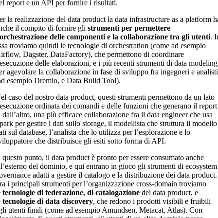
el report e un API per fornire i risultati.
er la realizzazione del data product la data infrastructure as a platform h
nche il compito di fornire gli
strumenti per permettere
’orchestrazione delle componenti e la collaborazione tra gli utenti
. 
ssa troviamo quindi le tecnologie di orchestration (come ad esempio
irflow, Dagster, DataFactory), che permettono di coordinare
’esecuzione delle elaborazioni, e i più recenti strumenti di data modeling
er agevolare la collaborazione in fase di sviluppo fra ingegneri e analist
ad esempio Dremio, e Data Build Tool).
el caso del nostro data product, questi strumenti permettono da un lato
’esecuzione ordinata dei comandi e delle funzioni che generano il report
, dall’altro, una più efficace collaborazione fra il data engineer che usa
park per gestire i dati sullo storage, il modellista che struttura il modello
ati sul database, l’analista che lo utilizza per l’esplorazione e lo
viluppatore che distribuisce gli esiti sotto forma di API.
 questo punto, il data product è pronto per essere consumato anche
ll’esterno del dominio, e qui entrano in gioco gli strumenti di ecosystem
overnance adatti a gestire il catalogo e la distribuzione dei data product.
ra i principali strumenti per l’organizzazione cross-domain troviamo
e
tecnologie di federazione, di catalogazione
dei data product, e
e
tecnologie di data discovery
, che redono i prodotti visibili e fruibili
gli utenti finali (come ad esempio Amundsen, Metacat, Atlas). Con