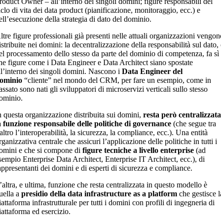
roduct Owner – all’interno dei singoli domini; figure responsabili del
iclo di vita dei data product (pianificazione, monitoraggio, ecc.) e
ell’esecuzione della strategia di dato del dominio.
ltre figure professionali già presenti nelle attuali organizzazioni vengo
istribuite nei domini: la decentralizzazione della responsabilità sul dato,
el processamento dello stesso da parte del dominio di competenza, fa sì
he figure come i Data Engineer e Data Architect siano spostate
ll’interno dei singoli domini. Nascono i
Data Engineer del
ominio
“cliente” nel mondo del CRM, per fare un esempio, come in
assato sono nati gli sviluppatori di microservizi verticali sullo stesso
ominio.
n questa organizzazione distribuita sui domini,
resta però centralizzat
a funzione responsabile delle politiche di governance
(che segue tra
’altro l’interoperabilità, la sicurezza, la compliance, ecc.). Una entità
rganizzativa centrale che assicuri l’applicazione delle politiche in tutti i
omini e che si compone di
figure tecniche a livello enterprise
(ad
sempio Enterprise Data Architect, Enterprise IT Architect, ecc.), di
appresentanti dei domini e di esperti di sicurezza e compliance.
’altra, e ultima, funzione che resta centralizzata in questo modello è
uella a
presidio della data infrastructure as a platform
che gestisce l
iattaforma infrastrutturale per tutti i domini con profili di ingegneria di
iattaforma ed esercizio.