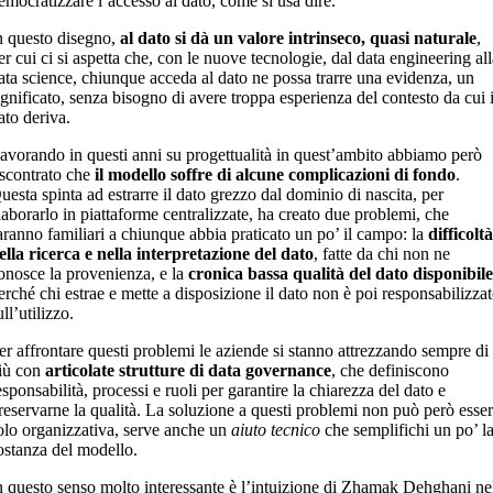
emocratizzare l’accesso al dato, come si usa dire.
n questo disegno,
al dato si dà un valore intrinseco, quasi naturale
,
er cui ci si aspetta che, con le nuove tecnologie, dal data engineering al
ata science, chiunque acceda al dato ne possa trarre una evidenza, un
ignificato, senza bisogno di avere troppa esperienza del contesto da cui i
ato deriva.
avorando in questi anni su progettualità in quest’ambito abbiamo però
iscontrato che
il modello soffre di alcune complicazioni di fondo
.
uesta spinta ad estrarre il dato grezzo dal dominio di nascita, per
laborarlo in piattaforme centralizzate, ha creato due problemi, che
aranno familiari a chiunque abbia praticato un po’ il campo: la
difficolt
ella ricerca e nella interpretazione del dato
, fatte da chi non ne
onosce la provenienza, e la
cronica bassa qualità del dato disponibil
erché chi estrae e mette a disposizione il dato non è poi responsabilizza
ull’utilizzo.
er affrontare questi problemi le aziende si stanno attrezzando sempre di
iù con
articolate strutture di data governance
, che definiscono
esponsabilità, processi e ruoli per garantire la chiarezza del dato e
reservarne la qualità. La soluzione a questi problemi non può però esse
olo organizzativa, serve anche un
aiuto tecnico
che semplifichi un po’ l
ostanza del modello.
n questo senso molto interessante è l’intuizione di Zhamak Dehghani ne