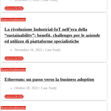
LEGGI DI PIÙ
Approfondimento
La rivoluzione Industrial-IoT nell’era della
“sustainability”: benefit, challenges per le aziende
ed utilizzo di piattaforme specialistiche
Novembre 16, 2022
LEGGI DI PIÙ
Approfondimento
Ethereum: un passo verso la business adoption
Ottobre 18, 2022
LEGGI DI PIÙ
Approfondimento