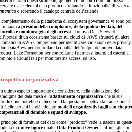
’inserimento di questi strumenti, gli utenti di un altro dominio posso
icercare e accedere al data product, sfruttando le funzionalità di
ricerca
emantica
o scorrendo il catalogo centrale dell’azienda.
 completamento della piattaforma di ecosystem governance vi sono poi
e funzioni a
presidio della compliance, della qualità dei dati, del
ontrollo e monitoraggio degli accessi
. Il nuovo Data Steward
ell’ipotesi di un ecosistema basato sul cloud di AWS sfrutterà gli alert
utomatici di AWS Comprehend per identificare violazioni della privacy,
lue DataBrew per controllare la qualità dell’output del nuovo data
roduct, Lake Formation per controllarne i permessi interni ed esterni al
ominio e CloudTrail per monitorarne accessi ed uso.
rospettiva organizzativa
n ultimo aspetto importante da considerare, nella valutazione del
aradigma del data mesh è l’
adattamento organizzativo
che la sua
ntroduzione potrebbe richiedere. Da questa prospettiva la transizione è
iù facile per chi ha già adottato
modelli organizzativi agili con chapte
ompetenziali di dominio e squad di sviluppo
.
l principio di fornitura del dato come “prodotto” vede la nascita in quest
odello di
nuove figure
quali i
Data Product Owner
– affini agli stori