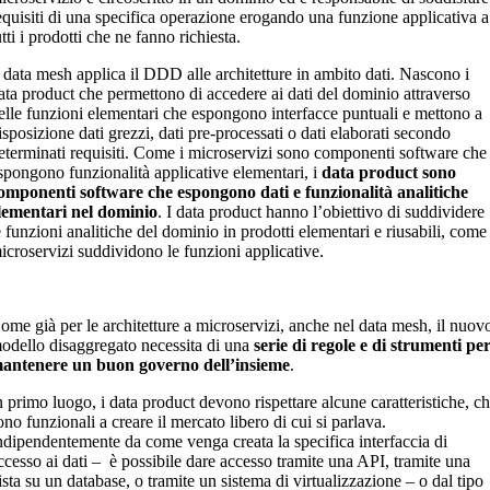
equisiti di una specifica operazione erogando una funzione applicativa a
utti i prodotti che ne fanno richiesta.
l data mesh applica il DDD alle architetture in ambito dati. Nascono i
ata product che permettono di accedere ai dati del dominio attraverso
elle funzioni elementari che espongono interfacce puntuali e mettono a
isposizione dati grezzi, dati pre-processati o dati elaborati secondo
eterminati requisiti. Come i microservizi sono componenti software che
spongono funzionalità applicative elementari, i
data product sono
omponenti software che espongono dati e funzionalità analitiche
lementari nel dominio
. I data product hanno l’obiettivo di suddividere
e funzioni analitiche del dominio in prodotti elementari e riusabili, come 
icroservizi suddividono le funzioni applicative.
ome già per le architetture a microservizi, anche nel data mesh, il nuov
odello disaggregato necessita di una
serie di regole e di strumenti pe
antenere un buon governo dell’insieme
.
n primo luogo, i data product devono rispettare alcune caratteristiche, c
ono funzionali a creare il mercato libero di cui si parlava.
ndipendentemente da come venga creata la specifica interfaccia di
ccesso ai dati – è possibile dare accesso tramite una API, tramite una
ista su un database, o tramite un sistema di virtualizzazione – o dal tipo