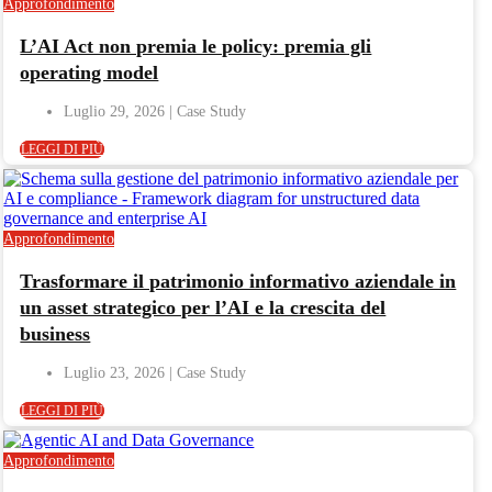
Approfondimento
L’AI Act non premia le policy: premia gli
operating model
Luglio 29, 2026
LEGGI DI PIÙ
Approfondimento
Trasformare il patrimonio informativo aziendale in
un asset strategico per l’AI e la crescita del
business
Luglio 23, 2026
LEGGI DI PIÙ
Approfondimento