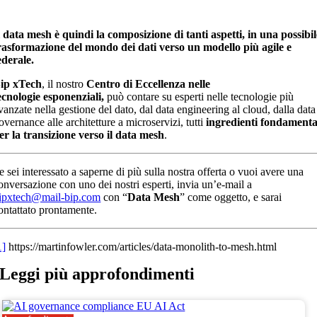
l data mesh è quindi la composizione di tanti aspetti, in una possibil
rasformazione del mondo dei dati verso un modello più agile e
ederale.
ip
xTech
, il nostro
Centro di Eccellenza nelle
ecnologie
esponenziali,
può contare su esperti nelle tecnologie più
vanzate nella gestione del dato, dal data engineering al cloud, dalla data
overnance alle architetture a microservizi, tutti
ingredienti fondamenta
er la transizione verso il data mesh
.
e sei interessato a saperne di più sulla nostra offerta o vuoi avere una
onversazione con uno dei nostri esperti, invia un’e-mail a
ipxtech@mail-bip.com
con “
Data Mesh
” come oggetto, e sarai
ontattato prontamente.
1]
https://martinfowler.com/articles/data-monolith-to-mesh.html
Leggi più
approfondimenti