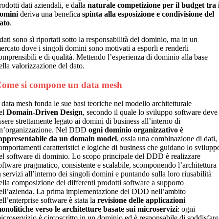
rodotti dati aziendali, e dalla
naturale competizione per il budget tra 
omini
deriva una benefica
spinta alla esposizione e condivisione del
ato
.
 dati sono sì riportati sotto la responsabilità del dominio, ma in un
ercato dove i singoli domini sono motivati a esporli e renderli
omprensibili e di qualità. Mettendo l’esperienza di dominio alla base
ella valorizzazione del dato.
ome si compone un data mesh
l data mesh fonda le sue basi teoriche nel modello architetturale
el
Domain-Driven Design
, secondo il quale lo sviluppo software deve
ssere strettamente legato ai domini di business all’interno di
n’organizzazione. Nel DDD
ogni dominio organizzativo è
appresentabile da un domain model
, ossia una combinazione di dati,
omportamenti caratteristici e logiche di business che guidano lo svilupp
el software di dominio. Lo scopo principale del DDD è realizzare
oftware pragmatico, consistente e scalabile, scomponendo l’architettura
n servizi all’interno dei singoli domini e puntando sulla loro riusabilità
ella composizione dei differenti prodotti software a supporto
ell’azienda. La prima implementazione del DDD nell’ambito
ell’enterprise software è stata la
revisione delle applicazioni
onolitiche verso le architetture basate sui microservizi
: ogni
icroservizio è circoscritto in un dominio ed è responsabile di soddisfare