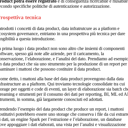
roduct potrà essere registrato
e di conseguenza ricercabile e riusabile
econdo specifiche politiche di autenticazione e autorizzazione.
rospettiva tecnica
ntrodotti i concetti di data product, data infratrutcure as a platform e
cosystem governance, entriamo in una prospettiva più tecnica per dare
angibilità a questa introduzione.
n prima luogo i data product non sono altro che insiemi di componenti
oftware, spesso già note alle aziende, per il caricamento, la
onservazione, l’elaborazione, e l’analisi del dato. Prendiamo ad esempi
n data product che sia uno strumento per la produzione di un report per
saminare i mattoni che possono costituire il data product.
ome detto, i mattoni alla base del data product provengono dalla data
nfrastructure as a plaftorm. Qui troviamo tecnologie consolidate tra cui
torage per oggetti e code di eventi, un layer di elaborazione sia batch ch
treaming e strumenti per il consumo dei dati per reporting, BI, ML ed A
trumenti, in somma, già largamente conosciuti ed adottati.
rendendo l’esempio del data product che produce un report, i mattoni
ostitutivi potrebbero essere uno storage che conserva i file da cui estrarr
i dati, un engine Spark per l’estrazione e l’elaborazione, un database
ove appoggiare i dati elaborati, una vista per l’analisi e visualizzazione