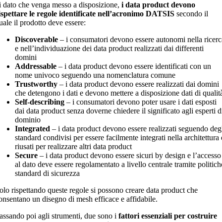
i dato che venga messo a disposizione,
i data product devono
ispettare le regole identificate nell’acronimo DATSIS
secondo il
uale il prodotto deve essere:
Discoverable
– i consumatori devono essere autonomi nella ricerc
e nell’individuazione dei data product realizzati dai differenti
domini
Addressable
– i data product devono essere identificati con un
nome univoco seguendo una nomenclatura comune
Trustworthy
– i data product devono essere realizzati dai domini
che detengono i dati e devono mettere a disposizione dati di qualit
Self-describing
– i consumatori devono poter usare i dati esposti
dai data product senza doverne chiedere il significato agli esperti d
dominio
Integrated
– i data product devono essere realizzati seguendo deg
standard condivisi per essere facilmente integrati nella architettura 
riusati per realizzare altri data product
Secure
– i data product devono essere sicuri by design e l’accesso
al dato deve essere regolamentato a livello centrale tramite politich
standard di sicurezza
olo rispettando queste regole si possono creare data product che
onsentano un disegno di mesh efficace e affidabile.
assando poi agli strumenti, due sono i
fattori essenziali per costruire