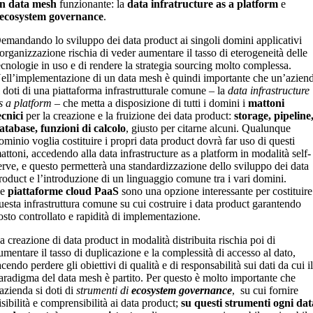
n data mesh
funzionante: la
data infratructure as a platform
e
ecosystem governance
.
emandando lo sviluppo dei data product ai singoli domini applicativi
’organizzazione rischia di veder aumentare il tasso di eterogeneità delle
ecnologie in uso e di rendere la strategia sourcing molto complessa.
ell’implementazione di un data mesh è quindi importante che un’azien
i doti di una piattaforma infrastrutturale comune – la
data infrastructure
s a platform
– che metta a disposizione di tutti i domini i
mattoni
ecnici
per la creazione e la fruizione dei data product:
storage, pipeline
atabase, funzioni di calcolo
, giusto per citarne alcuni. Qualunque
ominio voglia costituire i propri data product dovrà far uso di questi
attoni, accedendo alla data infrastructure as a platform in modalità self-
erve, e questo permetterà una standardizzazione dello sviluppo dei data
roduct e l’introduzione di un linguaggio comune tra i vari domini.
Le
piattaforme cloud PaaS
sono una opzione interessante per costituire
uesta infrastruttura comune su cui costruire i data product garantendo
osto controllato e rapidità di implementazione.
a creazione di data product in modalità distribuita rischia poi di
umentare il tasso di duplicazione e la complessità di accesso al dato,
acendo perdere gli obiettivi di qualità e di responsabilità sui dati da cui i
aradigma del data mesh è partito. Per questo è molto importante che
’azienda si doti di
strumenti di
ecosystem governance
, su cui fornire
isibilità e comprensibilità ai data product;
su questi strumenti ogni dat