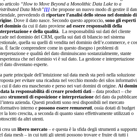
uo articolo
“How to Move Beyond a Monolithic Data Lake to a
istributed Data Mesh”
[1]
che propone un nuovo modo di gestire il dat
ziendale, prevedendo di
riportare l’analisi dello stesso nel dominio di
rigine
. Dove il dato nasce. Secondo questo approccio,
sono gli esperti
el dominio
da cui il dato proviene
ad essere responsabili della
nterpretazione e della qualità
. La responsabilità sui dati del cliente
icade nel dominio del CRM, quella sui dati di bilancio nel sistema
estionale, quella su quelli di vendita nel dominio dell’e.commerce, e cos
ia. È facile comprendere come in questo disegno i problemi di
nterpretazione e qualità del dato diminuiscano sostanzialmente, stante
’esperienza che nel dominio vi è sul dato. La gestione e interpretazione
el dato diventano esperte.
a parte principale dell’intuizione sul data mesh sta però nella soluzione
roposta per evitare una ricaduta nel vecchio mondo dei silos informativi
n cui il dato era mascherato e perso nei vari domini di origine.
Ai domin
 data la responsabilità di creare prodotti dati
– data product – che
iano
strumenti di esposizione e interpretazione
del dato da pubblicar
ll’intera azienda. Questi prodotti sono resi disponibili nel mercato
nformativo interno e
possono essere
remunerati
, ossia dotati di budget
er la loro crescita, a seconda di quanto siano effettivamente utilizzati o
ottoscritti da altri utenti.
i crea un
libero mercato
– e questa è la sfida degli strumenti a support
el data mesh – in cui tutti gli utenti possono trovare e fruire di tutti i