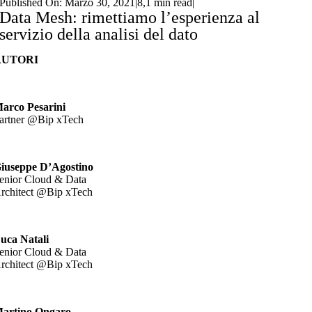
Published On: Marzo 30, 2021
|
8,1 min read
|
Data Mesh: rimettiamo l’esperienza al
servizio della analisi del dato
AUTORI
arco Pesarini
artner @Bip xTech
iuseppe D’Agostino
enior Cloud & Data
rchitect @Bip xTech
uca Natali
enior Cloud & Data
rchitect @Bip xTech
artino Ongaro