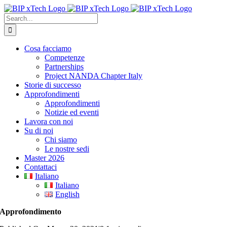
Skip
to
Search
content
for:
Cosa facciamo
Competenze
Partnerships
Project NANDA Chapter Italy
Storie di successo
Approfondimenti
Approfondimenti
Notizie ed eventi
Lavora con noi
Su di noi
Chi siamo
Le nostre sedi
Master 2026
Contattaci
Italiano
Italiano
English
Approfondimento