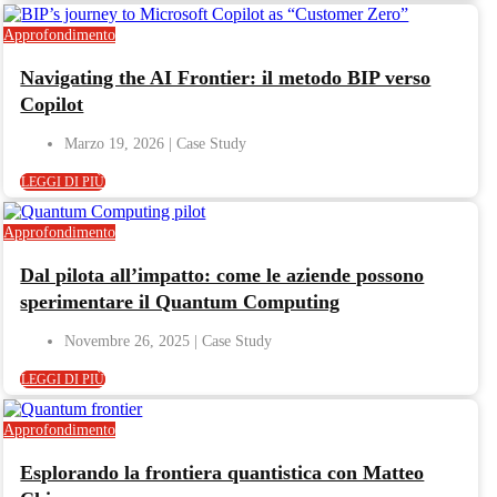
Approfondimento
Navigating the AI Frontier: il metodo BIP verso
Copilot
Marzo 19, 2026
LEGGI DI PIÙ
Approfondimento
Dal pilota all’impatto: come le aziende possono
sperimentare il Quantum Computing
Novembre 26, 2025
LEGGI DI PIÙ
Approfondimento
Esplorando la frontiera quantistica con Matteo