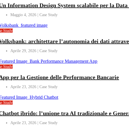
Un Information Design System scalabile per la Data 
Maggio 4, 2026
se Study
Volksbank: architettare l’autonomia dei dati attrav
Aprile 29, 2026
se Study
App per la Gestione delle Performance Bancarie
Aprile 23, 2026
se Study
Chatbot ibrido: l’unione tra AI tradizionale e Gener
Aprile 23, 2026