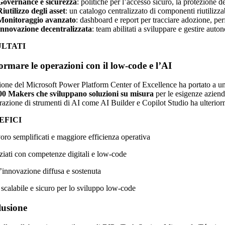
Governance e sicurezza
: politiche per l’accesso sicuro, la protezione de
Riutilizzo degli asset
: un catalogo centralizzato di componenti riutilizza
Monitoraggio avanzato
: dashboard e report per tracciare adozione, p
Innovazione decentralizzata
: team abilitati a sviluppare e gestire aut
ULTATI
ormare le operazioni con il low-code e l’AI
one del Microsoft Power Platform Center of Excellence ha portato a un
00 Makers che sviluppano soluzioni su misura
per le esigenze aziend
razione di strumenti di AI come AI Builder e Copilot Studio ha ulteriorm
EFICI
voro semplificati e maggiore efficienza operativa
iati con competenze digitali e low-code
l’innovazione diffusa e sostenuta
calabile e sicuro per lo sviluppo low-code
usione