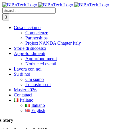
Skip
to
Search
content
for:
Cosa facciamo
Competenze
Partnerships
Project NANDA Chapter Italy
Storie di successo
Approfondimenti
Approfondimenti
Notizie ed eventi
Lavora con noi
Su di noi
Chi siamo
Le nostre sedi
Master 2026
Contattaci
Italiano
Italiano
English
s Story