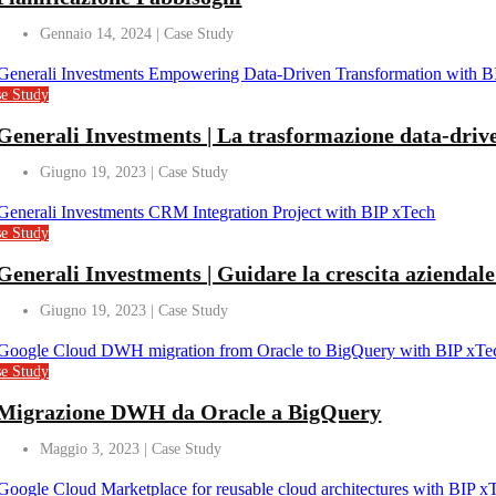
Gennaio 14, 2024
se Study
Generali Investments | La trasformazione data-driven
Giugno 19, 2023
se Study
Generali Investments | Guidare la crescita aziendal
Giugno 19, 2023
se Study
Migrazione DWH da Oracle a BigQuery
Maggio 3, 2023