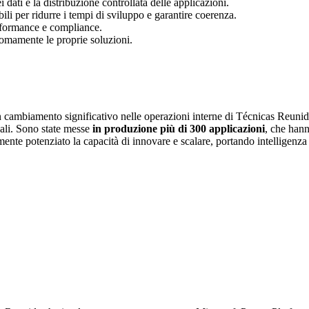
i dati e la distribuzione controllata delle applicazioni.
bili per ridurre i tempi di sviluppo e garantire coerenza.
erformance e compliance.
onomamente le proprie soluzioni.
 cambiamento significativo nelle operazioni interne di Técnicas Reuni
ali. Sono state messe
in produzione più di 300 applicazioni
, che hann
ente potenziato la capacità di innovare e scalare, portando intelligenz