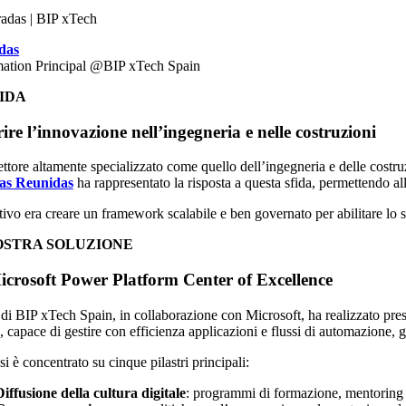
das
ation Principal @BIP xTech Spain
FIDA
ire l’innovazione nell’ingegneria e nelle costruzioni
ettore altamente specializzato come quello dell’ingegneria e delle cost
as Reunidas
ha rappresentato la risposta a questa sfida, permettendo all
tivo era creare un framework scalabile e ben governato per abilitare lo svi
OSTRA SOLUZIONE
crosoft Power Platform Center of Excellence
 di BIP xTech Spain, in collaborazione con Microsoft, ha realizzato p
, capace di gestire con efficienza applicazioni e flussi di automazione, g
si è concentrato su cinque pilastri principali:
Diffusione della cultura digitale
: programmi di formazione, mentoring e