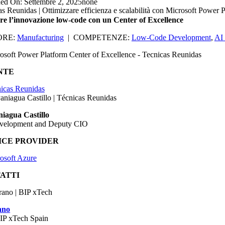
hed On: Settembre 2, 2025
none
s Reunidas | Ottimizzare efficienza e scalabilità con Microsoft Power 
are l’innovazione low-code con un Center of Excellence
ORE:
Manufacturing
| COMPETENZE:
Low-Code Development
,
AI 
NTE
niagua Castillo
velopment and Deputy CIO
ICE PROVIDER
ATTI
ano
IP xTech Spain