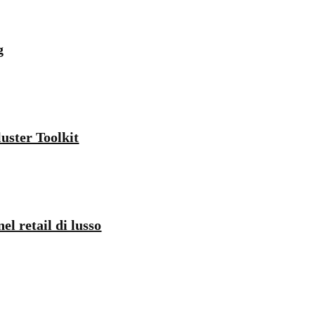
g
uster Toolkit
l retail di lusso