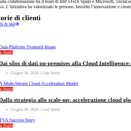
alla collaborazione tra il team di BIP xTech Spain e Microsoft, Técnic
va. L’iniziativa ha valorizzato le persone, favorito l’innovazione e creato 
torie di
clienti
di di più
se Study
Dai silos di dati on-premises alla Cloud Intelligenc
Giugno 10, 2026
se Study
Dalla strategia allo scale-up: accelerazione cloud gl
Giugno 10, 2026
se Study