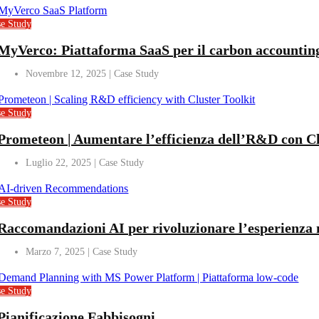
se Study
MyVerco: Piattaforma SaaS per il carbon accountin
Novembre 12, 2025
se Study
Prometeon | Aumentare l’efficienza dell’R&D con Cl
Luglio 22, 2025
se Study
Raccomandazioni AI per rivoluzionare l’esperienza ne
Marzo 7, 2025
se Study
Pianificazione Fabbisogni