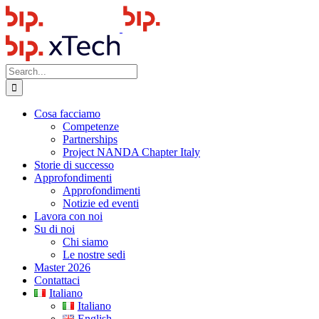
Skip
to
content
Search
for:
Cosa facciamo
Competenze
Partnerships
Project NANDA Chapter Italy
Storie di successo
Approfondimenti
Approfondimenti
Notizie ed eventi
Lavora con noi
Su di noi
Chi siamo
Le nostre sedi
Master 2026
Contattaci
Italiano
Italiano
English