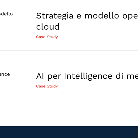
e
Strategia e modello oper
ativo
cloud
cloud
Case Study
gence
AI per Intelligence di m
o
Case Study