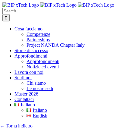
Skip
to
Search
content
for:
Cosa facciamo
Competenze
Partnerships
Project NANDA Chapter Italy
Storie di successo
Approfondimenti
Approfondimenti
Notizie ed eventi
Lavora con noi
Su di noi
Chi siamo
Le nostre sedi
Master 2026
Contattaci
Italiano
Italiano
English
← Torna indietro