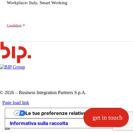
Workplace: Italy, Smart Working
Candidati
Privacy Policy e Cookie Policy
Codice etico
Information
Security Policy
QHSE policy
© 2026 – Business Integration Partners S.p.A.
Page load link
Go
Le tue preferenze relative alla privacy
to
get in touch
Top
Informativa sulla raccolta